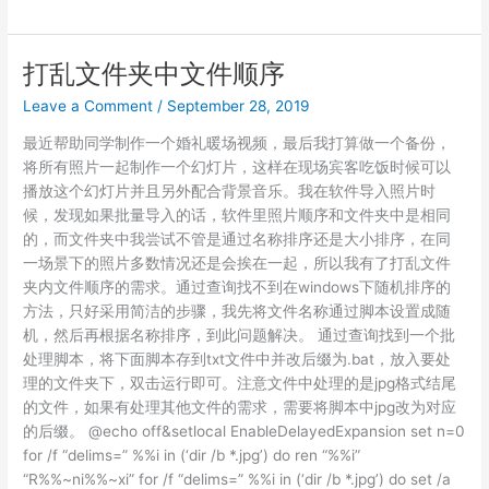
找
到
打
打乱文件夹中文件顺序
印
Leave a Comment
/
September 28, 2019
机
可
最近帮助同学制作一个婚礼暖场视频，最后我打算做一个备份，
是
将所有照片一起制作一个幻灯片，这样在现场宾客吃饭时候可以
找
播放这个幻灯片并且另外配合背景音乐。我在软件导入照片时
不
候，发现如果批量导入的话，软件里照片顺序和文件夹中是相同
到
的，而文件夹中我尝试不管是通过名称排序还是大小排序，在同
扫
一场景下的照片多数情况还是会挨在一起，所以我有了打乱文件
描
夹内文件顺序的需求。通过查询找不到在windows下随机排序的
仪
方法，只好采用简洁的步骤，我先将文件名称通过脚本设置成随
机，然后再根据名称排序，到此问题解决。 通过查询找到一个批
处理脚本，将下面脚本存到txt文件中并改后缀为.bat，放入要处
理的文件夹下，双击运行即可。注意文件中处理的是jpg格式结尾
的文件，如果有处理其他文件的需求，需要将脚本中jpg改为对应
的后缀。 @echo off&setlocal EnableDelayedExpansion set n=0
for /f “delims=” %%i in (‘dir /b *.jpg’) do ren “%%i”
“R%%~ni%%~xi” for /f “delims=” %%i in (‘dir /b *.jpg’) do set /a