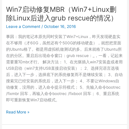
化
Win7启动修复MBR（Win7+Linux删
了
除Linux后进入grub rescue的情况）
一
下
Leave a Comment
/
October 16, 2016
事因：我的笔记本原先同时安装了Win7+Linux，昨天发现硬盘实
在不够用（才60G，虽然还有个500G的移动硬盘），就想把里面
的Ubuntu格了。都是用虚拟机做测试的多。后来就格了Ubuntu所
在的分区。重启后出现命令窗口：grub rescue：_，一看，记起来
需要重写mbr才行。 解决方法： 1、在光驱插入win7安装盘或者用
USB启动（win7支持USB直接启动安装）； 2、选择完语言选项
后，进入下一步，选择底下的系统修复而不是继续安装； 3、自动
搜索完已经安装的系统后，进入下一步； 4、不要让Windows自
动修复，没用的，进入命令提示符模式； 5、先输入命令bootrec
/fixmbr 回车，再输入命令bootrec /fixboot 回车； 6、重启系统
即可重新恢复Win7启动模式。
Win7
Read More »
启
动