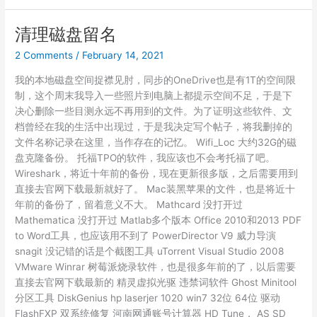
计
算
清理磁盘留名
文
2 Comments
/
February 14, 2021
件
hash
我的本地磁盘空间捉襟见肘，同步的OneDrive也是有1T的空间限
值
制，这个周末我导入一些照片到电脑上都提示空间不足，于是下
决心删除一些目测永远不再用到的文件。为了证明这些软件、文
档曾经在我的生活中出现过，于是我决定写个帖子，将我删掉的
文件名称记录在这里，当作存在的记忆。 Wifi_Loc 大约32G的磁
盘克隆备份。 托福TPO的软件，我应该也不会考托福了吧。
Wireshark，将近十年前的备份，现在更新很多版，之后需要用到
直接去官网下载最新就好了。 Mac装黑苹果的文件，也是将近十
年前的备份了，留着意义不大。 Mathcard 没打开过
Mathematica 没打开过 Matlab多个版本 Office 2010和2013 PDF
to Word工具，也应该用不到了 PowerDirector V9 威力导演
snagit 没记错的话是个截图工具 uTorrent Visual Studio 2008
VMware Winrar 树莓派烧录软件，也是很多年前的了，以后需要
直接去官网下载最新的 精灵虚拟光驱 违禁词软件 Ghost Minitool
分区工具 DiskGenius hp laserjer 1020 win7 32位 64位 驱动
FlashFXP 双系统修复 河南网通账号计算器 HD Tune， AS SD