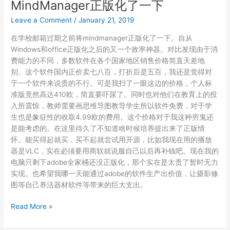
MindManager正版化了一下
驱
Leave a Comment
/
January 21, 2019
动
在学校邮箱过期之前将mindmanager正版化了一下。自从
Windows和office正版化之后的又一个效率神器。对比发现由于消
费能力的不同，多数软件在各个国家地区销售价格简直天差地
别。这个软件国内正价卖七八百，打折后是五百，我还是觉得对
于一个软件来说贵的不行。可是我扫了一眼这边的价格，个人标
准版竟然高达410欧，简直要吓尿了。同时也对他们在教育上的投
入所震惊，教师需要画思维导图教导学生所以软件免费，对于学
生也是象征性的收取4.99欧的费用。这个价格对于我这种穷鬼还
是能考虑的。在这里待久了不知道啥时候培养提出来了正版情
怀。能买得起就买，买不起就尝试用开源，比如我现在用的播放
器是VLC，实在必须要用商软就说服自己以后再补钱吧。现在我的
电脑只剩下adobe全家桶还没正版化，那个实在是太贵了暂时无力
实现。也希望我哪一天能通过adobe的软件生产出价值，让摄影修
图等自己养活器材软件等带来的巨大支出。
MindManager
Read More »
正
版