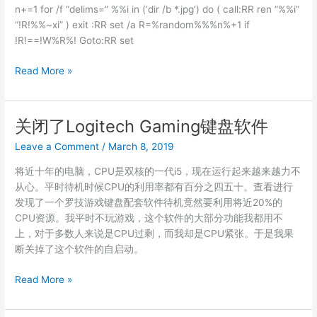
n+=1 for /f “delims=” %%i in (‘dir /b *.jpg’) do ( call:RR ren “%%i”
“!R!%%~xi” ) exit :RR set /a R=%random%%%n%+1 if
!R!==!W%R%! Goto:RR set
打
Read More »
乱
文
件
关闭了Logitech Gaming键盘软件
夹
Leave a Comment
/
March 8, 2019
中
文
将近十年的电脑，CPU是双核的一代i5，现在运行起来越来越力不
件
从心。平时待机时候CPU的利用率都有百分之四五十。查看进行
顺
发现了一个罗技游戏键盘配套软件待机竟然要利用将近20%的
序
CPU资源。我平时不玩游戏，这个软件的大部分功能我都用不
上，对于多数人来说是CPU过剩，而我却是CPU紧张。于是我果
断关掉了这个软件的自启动。
关
Read More »
闭
了