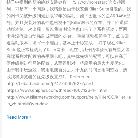
帖子中提到的新的静默安装参数： /S /v/qr/norestart 这次很顺
利。可是有一个问题，我猜测是由于我安装Killer Suite引发的。我
的网卡又被升级到最新版17年的驱动，如下图显示的是AR946x型
号。并且安装好的套件也检测不到Killer网卡的存在。并且回退驱
动版本第一次出现，所以我猜测软件也自带了全系列驱动，而网
卡并没有被自动强刷成新版的killer。 重装驱动很简单了，点击回
退驱动版本，填写一个理由，基本上十秒完成。 好了现在Killer
Suite也正常检测到了Killer网卡，现在可以开始体验只有外星人等
高端系列才配置的杀手网卡吧，其中优先级的配置，可以在高于
硬件级别进行网络配置，从而得到对一些应用的最大力度优化。
由于我不玩游戏，我用电脑百分之九十九的时间是用浏览器，所
以我将浏览器的优先级设置成1。 Reference:
http://tieba.baidu.com/p/4774297627?pn=1
https://www.chiphell.com/thread-1607126-1-1.html
http://www.killernetworking.com/support/help/KillerCC/KillerHe
lp_zh.html#Overview
AR5B22
Read More »
刷
了
Killer