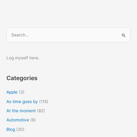
纸
怎
样
设
置
S
为
e
默
a
认
r
拉
Log myself here.
伸?
c
h
Categories
f
o
Apple
(3)
r
As time goes by
(115)
:
At the moment
(82)
Automotive
(8)
Blog
(20)