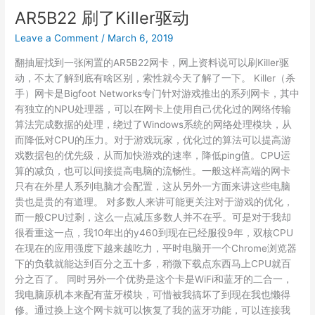
Logitech
AR5B22 刷了Killer驱动
Gaming
Leave a Comment
/
March 6, 2019
键
盘
翻抽屉找到一张闲置的AR5B22网卡，网上资料说可以刷Killer驱
软
动，不太了解到底有啥区别，索性就今天了解了一下。 Killer（杀
件
手）网卡是Bigfoot Networks专门针对游戏推出的系列网卡，其中
有独立的NPU处理器，可以在网卡上使用自己优化过的网络传输
算法完成数据的处理，绕过了Windows系统的网络处理模块，从
而降低对CPU的压力。对于游戏玩家，优化过的算法可以提高游
戏数据包的优先级，从而加快游戏的速率，降低ping值。CPU运
算的减负，也可以间接提高电脑的流畅性。一般这样高端的网卡
只有在外星人系列电脑才会配置，这从另外一方面来讲这些电脑
贵也是贵的有道理。 对多数人来讲可能更关注对于游戏的优化，
而一般CPU过剩，这么一点减压多数人并不在乎。可是对于我却
很看重这一点，我10年出的y460到现在已经服役9年，双核CPU
在现在的应用强度下越来越吃力，平时电脑开一个Chrome浏览器
下的负载就能达到百分之五十多，稍微下载点东西马上CPU就百
分之百了。 同时另外一个优势是这个卡是WiFi和蓝牙的二合一，
我电脑原机本来配有蓝牙模块，可惜被我搞坏了到现在我也懒得
修。通过换上这个网卡就可以恢复了我的蓝牙功能，可以连接我