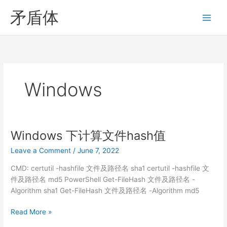
Skip
矛盾体
to
content
Windows
Windows 下计算文件hash值
Leave a Comment
/
June 7, 2022
CMD: certutil -hashfile 文件及路径名 sha1 certutil -hashfile 文
件及路径名 md5 PowerShell Get-FileHash 文件及路径名 -
Algorithm sha1 Get-FileHash 文件及路径名 -Algorithm md5
Windows
Read More »
下