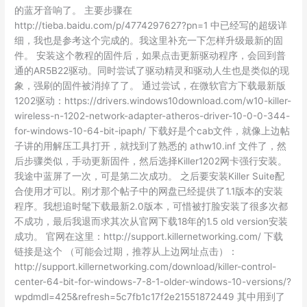
的蓝牙音响了。 主要步骤在
http://tieba.baidu.com/p/4774297627?pn=1 中已经写的超级详
细，我也是参考这个完成的。我这里补充一下怎样升级最新的固
件。 安装这个教程的固件后，如果点击更新驱动程序，会回到普
通的AR5B22驱动。同时尝试了驱动精灵和驱动人生也是类似的现
象，强刷的固件被消掉了了。 通过尝试，在微软官方下载最新版
1202驱动：https://drivers.windows10download.com/w10-killer-
wireless-n-1202-network-adapter-atheros-driver-10-0-0-344-
for-windows-10-64-bit-ipaph/ 下载好是个cab文件，就像上边帖
子讲的用解压工具打开，就找到了熟悉的 athw10.inf 文件了，然
后步骤类似，手动更新固件，然后选择Killer1202网卡强行安装。
我途中蓝屏了一次，可是第二次成功。 之后要安装Killer Suite配
合使用才可以。刚才那个帖子中的网盘已经提供了1.1版本的安装
程序。我想追时髦下载最新2.0版本，可惜被打脸安装了很多次都
不成功，最后我退而求其次从官网下载18年的1.5 old version安装
成功。 官网在这里：http://support.killernetworking.com/ 下载
链接是这个 （可能会过期，推荐从上边网址点击）：
http://support.killernetworking.com/download/killer-control-
center-64-bit-for-windows-7-8-1-older-windows-10-versions/?
wpdmdl=425&refresh=5c7fb1c17f2e21551872449 其中用到了