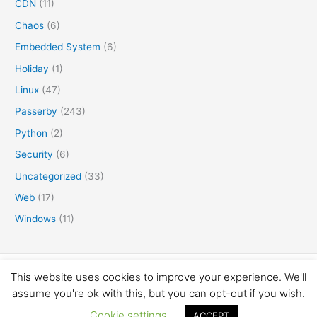
CDN
(11)
Chaos
(6)
Embedded System
(6)
Holiday
(1)
Linux
(47)
Passerby
(243)
Python
(2)
Security
(6)
Uncategorized
(33)
Web
(17)
Windows
(11)
Copyright © 2016-2026 矛盾体
This website uses cookies to improve your experience. We'll
assume you're ok with this, but you can opt-out if you wish.
Cookie settings
ACCEPT