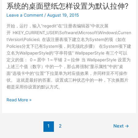
修
系统的桌面壁纸怎样设置为默认拉伸?
复
Leave a Comment
/
August 19, 2015
MBR（Win7+Linux
删
开始，运行，输入“regedit”在“注册表编辑器”中依次展
除
开 HKEY_CURRENT_USER\Software\Microsoft\Windows\Curren
Linux
tVersion\Policies\ 在该注册表项下建立名为System的项（如在
后
Policies分支下已有System项，则无须此步骤） 在System项下建
进
立名为WallpaperStyle的“字串符值” WallpaperStyle 有三个可以
入
定义的值： 0＝居中 1＝平铺 2＝拉伸 当 WallpaperStyle 设置为
grub
上述三个值（数字）中的一个，那么将强制“显示属性”中的“桌
rescue
面”选项卡中的“位置”下拉菜单为对应值效果，并同样呈不可操作
的
状。 这就是最好的答案。设置成三种状态中的一种，下次换图片
情
都是采用你设置的默认方式。
况）
系
Read More »
统
的
桌
1
2
Next
→
面
壁