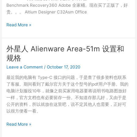
Benchmark Recovery360 Adobe 全家桶。现在买了正版了，好
贵。。。 Altium Designer C32Asm Office
清
Read More »
理
磁
盘
外星人 Alienware Area-51m 设置和
留
规格
名
Leave a Comment
/
October 17, 2020
最近我的电脑有 Type-C 接口的问题，于是查了很多资料也联系
了客服。期间看到了戴尔官方关于这个型号的pdf用户手册。我的
电脑计划服役10年，就像之前买家用电器要将说明书电路图放好
一样，官方文档也有必要留存一份。不知道存那儿好，又由于是
公开的资料，所以就放在这里吧，说不定其他人也需要，正好可
以很方便看一看。
外
Read More »
星