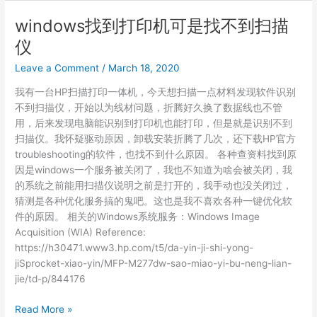
人
Alienware
windows找到打印机可是找不到扫描
Area-
仪
51m
设
Leave a Comment
/
March 18, 2020
置
我有一台HP扫描打印一体机，今天想扫描一点材料发现软件识别
和
不到扫描仪，开始以为线材问题，折腾好久换了数据线也不管
规
用，后来发现电脑能识别到打印机也能打印，但是就是识别不到
格
扫描仪。我怀疑驱动原因，卸载安装折腾了几次，还下载HP官方
troubleshooting的软件，也找不到什么原因。 各种查资料找到原
因是windows一个服务被关闭了，我也不知道为啥会被关闭，我
的系统之前能用扫描仪说明之前是打开的，我手动也没关闭过，
猜测是各种优化服务搞的鬼吧。这也是我不喜欢各种一键优化软
件的原因。 相关的Windows系统服务：Windows Image
Acquisition (WIA) Reference:
https://h30471.www3.hp.com/t5/da-yin-ji-shi-yong-
jiSprocket-xiao-yin/MFP-M277dw-sao-miao-yi-bu-neng-lian-
jie/td-p/844176
windows
Read More »