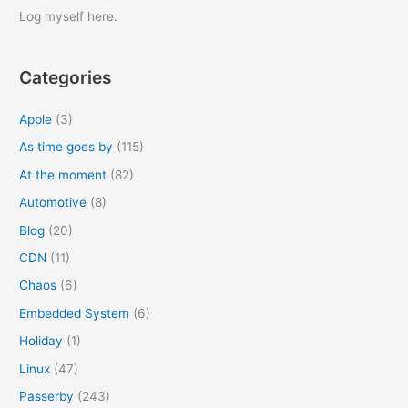
r
Log myself here.
c
h
Categories
f
o
Apple
(3)
r
As time goes by
(115)
:
At the moment
(82)
Automotive
(8)
Blog
(20)
CDN
(11)
Chaos
(6)
Embedded System
(6)
Holiday
(1)
Linux
(47)
Passerby
(243)