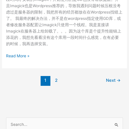
且Imagick也是Wordpress推荐的，导致我遇到问题时候压根没考
虑过是服务器的限制，我把所有的经历都放在在Wordpress找错上
了。 我最终的解决办法，并不是在wordpress指定使用GD库，或
者修改服务器配置让Imagick只使用一个线程。我是直接讲
Imagick在服务器上给卸载了。。。因为这个库是个提升性能锦上
添花的，我想先看看没有这个库用一段时间什么感觉，在有必要
的时候，我再选择安装。
WordPress
Read More »
上
传
图
1
2
Next
→
片
时
async-
upload.php
出
现
520
S
Bug
e