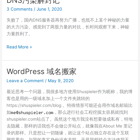
DNS污染解封记
零‧
3 Comments
/
June 1, 2020
开
篇
失败了，国内DNS服务器再努力广播，也抵不上某个神秘的力量
的大力污染。感觉到了两股力量的对抗，长时间观察下来，神秘
力量胜利了。
DNS
Read More »
污
染
解
WordPress 域名搬家
封
Leave a Comment
/
May 9, 2020
记
最近思考一个问题，我很多地方使用Shuspieler作为昵称，我的博
客也是用的一级域名加上一个文件夹跳转的
https://shuspieler.com/blog 。特殊情形可能还会用作域名邮箱比
如
，那么进行社会工程挖掘太容易就找到
shuspieler.com站点了。虽然这个地方我没有想要做成私有，特地
去隐藏，那样的话我也不会做公开站点，就像我在About Me 里记
录的那样。只是想让一切随缘，就让这个站点独立存在这个互联
网世界中，与我的真实身份没有关联。于是我想找个方法使我不