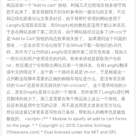
商品添加一个“Add to cart” 按钮。时隔几天过然现在很多细节我
想不起来了，甚至我都找不到当时参考的一篇论坛的文章。不过
我记得在跟着论坛文章弄好后，由于我帮忙管理的网站使用了
Langify实现双语页面，而Shopify给的教程是适用于默认单语言。
于是在网站选择了第二语言后，由于网站路径后边多了/zh-cn/于
是“Add to Cart”按钮的动态效果就失效了。 如果遇到这个问题的
朋友，一定会在官方论坛指导下去Github下载一段他们的JS代
码，其中为了让代码在Langify语言插件第二语言也有效，我加入
一部分识别用户使用语言的代码。简单来讲就是获取用户当前
rul，然后通过“/”分割取出网址后第一个路径名。当有Langify翻译
成中文的情况下，这个第一个路径名就是‘zh-cn’。于是根据这一
点判断这段脚本需要的正确的购物车地址是什么。是没有语言路
径的“/cart”还是有语言路径的“/zh-cn/cart/”。 这个需求特别的小
众，首先Shopify是很小众的一个领域，另外使用了Langify进行网
页翻译的就少了。第三是需要在每个商品加上这么一个按钮。最
后还有我是用中文写的记录，而不是说用英文发表在官方论坛。
所以说这篇记录更多是写给自己备份，帮助别人的概率也是极低
极低的。 <script> /** * Module to ajaxify all add to cart forms
on the page. * * Copyright (c) 2015 Caroline Schnapp
(11heavens.com) * Dual licensed under the MIT and GPL