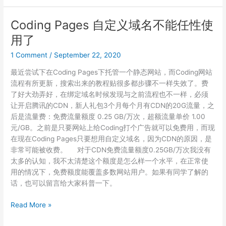
片
（自
Coding Pages 自定义域名不能任性使
动）
用了
重
命
1 Comment
/
September 22, 2020
名
最近尝试下在Coding Pages下托管一个静态网站，而Coding网站
流程有所更新，搜索出来的教程贴很多都步骤不一样失效了。费
了好大劲弄好，在绑定域名时候发现与之前流程也不一样，必须
让开启腾讯的CDN，新人礼包3个月每个月有CDN的20G流量，之
后是流量费：免费流量额度 0.25 GB/万次，超额流量单价 1.00
元/GB。之前是只要网站上给Coding打个广告就可以免费用，而现
在现在Coding Pages只要想用自定义域名，因为CDN的原因，是
非常可能被收费。 对于CDN免费流量额度0.25GB/万次我没有
太多的认知，我不太清楚这个额度是怎么样一个水平，在正常使
用的情况下，免费额度能覆盖多数网站用户。如果有同学了解的
话，也可以留言给大家科普一下。
Coding
Read More »
Pages