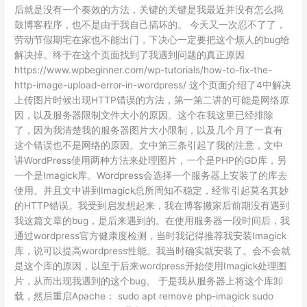
后就是没有一个奏效的方法，关键的关键是我最近并没有怎么捣
鼓博客程序，也不是由于我自己搞坏的。 今天又一次忍不了了，
劳动节假期宅在家也不能出门，下决心一定要把这个烦人的bug给
解决掉。终于在这个页面找到了我遇到问题的真正原因
https://www.wpbeginner.com/wp-tutorials/how-to-fix-the-
http-image-upload-error-in-wordpress/ 这个页面介绍了4中解决
上传图片时候出现HTTP错误的方法，第一第二讲的可能是网络原
因，以及服务器限制文件大小的原因。这个在我这里已经排除
了，因为我清楚我的服务器图片大小限制，以及几个月了一直有
这个错误也不是网络的原因。文中第三条引起了我的注意，文中
讲WordPress使用两种方法来处理图片，一个是PHP的GD库，另
一个是Imagick库。Wordpress会选择一个服务器上安装了的库去
使用。并且文中讲到Imagick总所周知不稳定，经常引起莫名其妙
的HTTP错误。我受到启发想起来，我在博客搬家后前期没有遇到
我这篇文章的bug，是后来遇到的。在使用服务器一段时间后，我
通过wordpress官方健康度检测，当时我记得推荐我安装Imagick
库，说可以提高wordpress性能。我当时确实就安装了。会不会就
是这个库的原因，以至于后来wordpress开始使用Imagick处理图
片，从而出现我遇到的这个bug。 于是我从服务器上将这个库卸
载，然后重启Apache： sudo apt remove php-imagick sudo