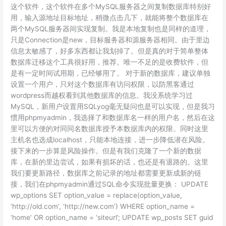
这个软件，这个软件在多个MySQL服务器之间复制数据库特别好
用，输入源地址目标地址，稍微点击几下，就能将整个数据库在
两个MySQL服务器间实现复制。我是本地复制也是同样的道理，
只是Connection是new，目标服务器和源服务器相同。由于里边
信息太敏感了，好多东西都让我划掉了。但是真的对于简单整体
数据库迁移这个工具很好用，推荐。唯一不足的是收费软件，但
是有一定时间试用期，已经够用了。 对于新的数据库，建议单独
设置一个用户，只对这个数据库有访问权限，以防黑客通过
wordpress而越权看到其他数据库的信息。我没系统学习过
MySQL，新用户设置用SQLyog毫无疑问也是可以实现，但是我习
惯用phpmyadmin，我选择了和数据库名一样的用户名，然后在这
里可以方便的对同同名数据库授予本数据库内的权限。同时这里
主机名也选成localhost，只能本地连接，进一步降低潜在风险。
接下来的一步算是风险操作。但是有我们克隆了一个新的数据
库，在新的里边尝试，如果有损坏的话，也还是有退路的。这里
我们要更新路径，数据库之前记录的地址都需要更新成新的链
接，我们在phpmyadmin通过SQL命令实现批量更换： UPDATE
wp_options SET option_value = replace(option_value,
‘http://old.com’, ‘http://new.com’) WHERE option_name =
‘home’ OR option_name = ‘siteurl’; UPDATE wp_posts SET guid