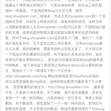
隐藏这个博客地址的情况下，与真实身份剥离，给社会工程匹配
增加一些难度。 于是我想将Blog与主页分离，使用
blog.shuspieler.com二级域名，而在主页shuspieler.com放一个其
他静态页面，比如写上我喜欢的话，或着美丽的诗词。这样当有
人用昵称搜索进入主页shuspieler.com就可以欣赏一下我给他们摘
抄的文摘，或者说是特殊情况通过邮箱后缀进来的也是同样效
果，而对于blog.shuspieler.com这里就有了门槛，做到了一方面
我不愿意私有化，又不愿意过度公开的需求。 之前wordpress搬
过几次家，真的很麻烦，需要考虑的点实在太多了。今天我记录
一下我这次本机搬家的过程吧，有可能自己未来还会用到，放在
这里也可能会帮助到别人。 首先在DNS服务器添加blog到服务器
IP的映射。 接下来的这个图是我之前的wordpress后台看到的地
址，我放在了一个一级域名下的一个文件夹：
http://shuspieler.com/blog 网站加密我是用Cloudflare实现的，
所以这里是服务器http协议，这样的简化配置为搬家省了不少事
情。 我需要搬到的地址为：http://blog.shuspieler.com ，服务器
不变，只是换个域名映射。为了保险，我不是先做搬家，而是先
复制一个一模一样的网站，当新的地址一切正常后，再将之前的
删除。对于数据库，我也复制了一个一模一样内容的，新地址与
新数据库连接，不去霍霍旧的数据。数据库搬家我用到了SQLyog