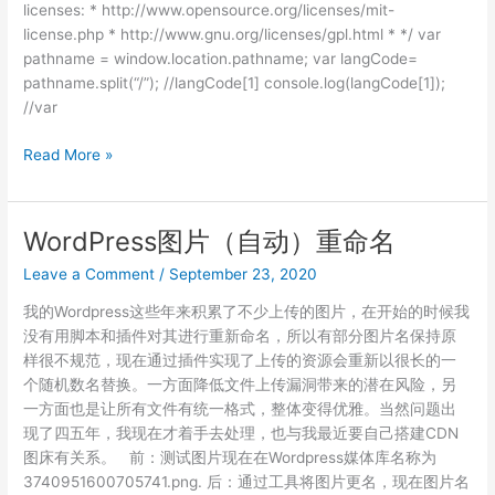
licenses: * http://www.opensource.org/licenses/mit-
license.php * http://www.gnu.org/licenses/gpl.html * */ var
pathname = window.location.pathname; var langCode=
pathname.split(“/”); //langCode[1] console.log(langCode[1]);
//var
Shopify
Read More »
配
合
Langify
WordPress图片（自动）重命名
给
Leave a Comment
/
September 23, 2020
每
个
我的Wordpress这些年来积累了不少上传的图片，在开始的时候我
增
没有用脚本和插件对其进行重新命名，所以有部分图片名保持原
加“添
样很不规范，现在通过插件实现了上传的资源会重新以很长的一
加
个随机数名替换。一方面降低文件上传漏洞带来的潜在风险，另
到
一方面也是让所有文件有统一格式，整体变得优雅。当然问题出
购
现了四五年，我现在才着手去处理，也与我最近要自己搭建CDN
物
图床有关系。 前：测试图片现在在Wordpress媒体库名称为
车”按
3740951600705741.png. 后：通过工具将图片更名，现在图片名
钮