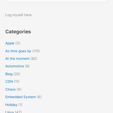
的
a
原
r
因
Log myself here.
及
c
解
h
决
Categories
f
方
o
案
Apple
(3)
r
As time goes by
(115)
:
At the moment
(82)
Automotive
(8)
Blog
(20)
CDN
(11)
Chaos
(6)
Embedded System
(6)
Holiday
(1)
Linux
(47)