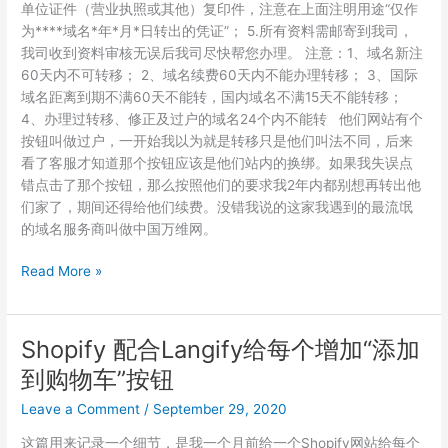
单位证件（营业执照或其他）复印件，注意在上面注明用途“仅作
为****域名*年*月*日转出的凭证”； 5.所有资料需邮寄到我司，
我司收到资料审核无误后我司尽快帮您办理。 注意：1、域名新注
60天内不可转移； 2、域名续费60天内不能办理转移； 3、国际
域名距离到期不满60天不能转，国内域名不满15天不能转移；
4、办理过转移、修正及过户的域名24个内不能转 他们网站有个
按钮叫做过户，一开始我以为就是转移只是他们叫法不同，后来
看了客服才知道那个按钮应该是他们站内的换绑。如果我失误点
错点击了那个按钮，那么按照他们的要求我2年内都别想再转出他
们家了，期间还得给他们续费。没错我说的这家我遇到的最流氓
的域名服务商叫做中国万维网。
流
Read More »
氓
域
名
Shopify 配合Langify给每个增加“添加
服
到购物车”按钮
务
商
Leave a Comment
/
September 29, 2020
这篇用来记录一个细节，是我一个月前给一个Shopify网站给每个