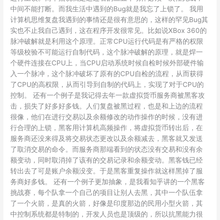
中间不能打断。而我生活中遇到的Bug就是我忘了上锁了。 我用
计算机思维复盘我遇到的事情还是很有意思的，这样的罕见Bug其
实也不止我自己遇到，这在程序开发很常见。比如说XBox 360的
脉冲破解就是利用这个原理。正常CPU运行代码是有严格的权限
等级校验不可能运行自制代码，这个脉冲破解的原理，就是焊一
个硬件连接在CPU上，当CPU启动系统时候自检时候外部硬件输
入一个脉冲，这个脉冲破坏了原有的CPU自检的流程，从而获得
了CPU的高权限，从而引导到自制的代码上，实现了对于CPU的
控制。 还有一个例子是我记得去年一款虚拟货币服务商被黑客攻
击，损失了好多好多钱。人们复盘被黑过程，也是和上边的流程
很像，他们在进行交易以及余额修改的动作操作的时候，没有进
行合理的上锁，黑客用计算机高频操作，将虚拟货币转出后，在
服务商还没来得及将交易状态更改以及余额减去，黑客就又发送
了取消交易的命令。而服务商那端看到的状态没有交易和没有余
额变动，同时取消掉了该有的交易记录和余额变动。黑客钱已经
转出去了可是账户余额没变。于是黑客重复操作就这样黑掉了服
务商好多钱。 还有一个例子更加抽象，是我看知乎讲的一个黑客
挑战赛，每个队拿一个自己的项目让别人去黑，其中一个队伍拿
了一个火箭，是真的火箭，好像是印度那边的民用小型火箭，其
中控制系统都是特制的，开发人员也是顶级的，所以抗黑能力很