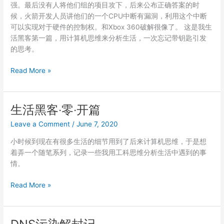
强。最后没有人将他们组的项目攻下，后来公布正确答案的时
候，火箭开发人员讲他们的一个CPU中断有漏洞，利用这个中断
可以实现对于硬件的控制权。和Xbox 360破解很像了。 这是我生
活黑客第一篇，用计算机思维来分析生活，一次忘记带钥匙引发
的思考。
生
Read More »
活
黑
客‧
生活黑客‧零‧开篇
一‧
Leave a Comment
/
June 7, 2020
忘
带
小时候到现在有很多生活的细节用到了后来计算机思维，于是想
钥
着弄一个随笔系列，记录一些我用工科思维分析生活中遇到的事
匙
情。
生
Read More »
活
黑
客‧