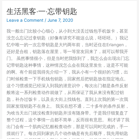
自
定
生活黑客‧一‧忘带钥匙
义
Leave a Comment
/
June 7, 2020
域
名
我一般出门比较小心细心，从小到大没丢过钱包手机饭卡，甚至
不
没怎么忘记过拿钥匙（好像有讲究不能这么说，呸呸呸。）我记
能
忆中唯一的一次忘带钥匙是大约两年前，当时还住在Erlangen，
任
还好是合租，钥匙落在屋里，等一等室友回来了，就可以帮我开
性
门。 虽然事情很小，但是当时把我惊到了，我怎么会出现出门忘
使
记带钥匙这种事情，这种情况怎么会在我这里发生，这是不可能
用
的啊。有个前提我得先介绍一下，我从小有一个很好的习惯，出
了
门时候检查一下手机钱包钥匙，回家然后把钥匙放在指定地点。
这个习惯感觉已经深入到我的潜意识中，每次出门都是条件反射
般将这一系列检查动作就做了，从而保证了我从来没有配过钥
匙，补办过饭卡，以及去大街上找钱包。直到上次我的第一次我
回家发现钥匙不在身上。 我实在想不通，二十多年的条件反射，
为啥当天出门就没检查到钥匙并没有随身带。于是我仔细复盘了
整个过程，这个事情一点都不简单，反而很有意思。 刚才讲了我
出门会有一个肌肉记忆般检查动作，那是可以同时完成的，手一
摸就行了。每次回到家的几个动作确是有先后顺序，我先用钥匙