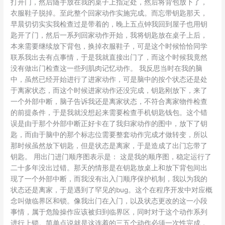
打开门，然后随手放在我的桌子上指定处，然后将背包放下了，
衣服鞋子脱掉。至此整个回家动作实施完成。而忘带钥匙那天，
早晨切切实实我检查过是带着的，晚上五点钟我回到屋子也用钥
匙开了门，然后一系列回家动作开始，我将钥匙放在桌子上后，
本来需要继续放下背包，换掉衣服鞋子，可是这个时候恰恰同学
联系我出去有点事情，于是我就直接出门了，而这个时候我竟然
没有做出门检查这一些列肌肉记忆动作。 我反思当时在我的脑
中，虽然已经开始进行了进家动作，可是脑中的按个状态还是处
于离家状态，而这个时候进家动作还没完成，钥匙刚放下，来了
一个外部中断，脑子告诉我还是离家状态，不符合离家物件检查
的前提条件，于是我就没想起来需要检查手机钥匙钱包。这个错
误是由于那个外部中断正好卡在了我归家动作的图中，放下了钥
匙，而由于脑中的那个标志位需要整套动作完成才做转变，所以
那时候虽然放下钥匙，但是状态是离家，于是造成了出门忘带了
钥匙。 用出门进门顺序图表示是： 这是我的顺序图，稳定运行了
二十多年没出过错。那天的情形是在钥匙放桌上和放下背包间出
现了一个外部中断，而我没有出入门顺序保护机制，我以为我的
状态还是离家，于是遇到了罕见的bug。这个在程序开发中对应概
念叫做临界区和锁。像我出门在入门，以及状态更改的这一小段
事情，属于危险操作应该被归到临界区，同时对于这个动作系列
进行上锁。简单点说就是这连着的三五个动作必须一次性完成，