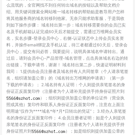
电
么流氓的，全官网找不到任何转出域名的按钮以及帮助文档介
脑
绍。用关键词搜索全网站唯一域名转移的帮助贴是教导用户怎样
上
将其他服务商的域名转移到他家。无奈只能求助客服，于是我收
重
到如下操作步骤： 域名转出第一步：域名转移需要你的会员已实
试
名及手机邮箱认证完成60天后才能提交，需通过万维网会员实
名，实名步骤-登录会员中心，右侧-认证状态中上传会员实名资
料，并操作email绑定及手机认证，待三者都通过60天后，登录会
员中心，提交有问必答，我要提问，说明具体域名申请转出。通
过后，请到会员中心-产品管理-域名管理，点击具体域名右边的转
出链接，下载申请书，谢谢！ 域名转出第二步，快递证明材料到
我司： 1.提供由会员注册者及域名持有人共同签章（个人请亲笔签
名，组织请加盖公章）的《域名转出万维网的申请表》（第一步
下载的申请表）； 2.域名持有人证明：个人则提供亲笔签名的身
份证正反面复印件（注册者为个人请补充提供手持身份证照片到
）；组织则提供加盖公章的单位证件（营业执
照或其他）复印件和联系人身份证正反面复印件，注意在上面注
明用途“仅作为****域名*年*月*日转出的凭证”； 3.经办人亲笔签
名的身份证正反面复印件； 4.会员注册者证明：如是个人则提供
亲笔签名的身份证正反面复印件（注册者为个人请补充提供手持
身份证照片到
）；如是组织则提供加盖公章的