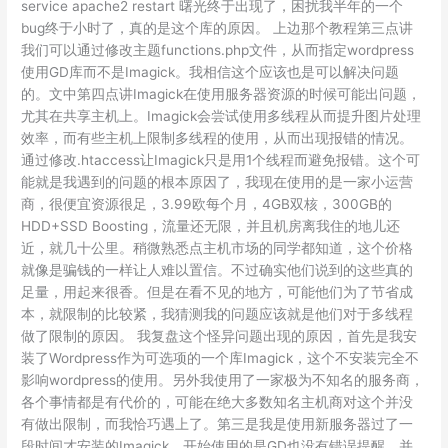
service apache2 restart 曙光终于出现了，困扰我半年的一个
bug终于小时了，真的是这个库的原因。 上边那个教程第三点讲
我们可以通过修改主题functions.php文件，从而指定wordpress
使用GD库而不是Imagick。我相信这个应该也是可以解决问题
的。文中第四点讲Imagick在使用服务器资源的时候可能出问题，
尤其在共享主机上。Imagick会尝试使用多线程从而提升图片处理
效率，而有些主机上限制多线程的使用，从而出现报错的情况。
通过修改.htaccess让Imagick只是用1个线程而避免报错。这个可
能就是我遇到的问题的根本原因了，我现在使用的是一家小运营
商，很便宜资源很足，3.99欧每个月，4GB双核，300GB的
HDD+SSD Boosting，流量还无限，并且机房离我住的地儿还
近，就几十公里。稍微熟悉点主机市场的同学都知道，这个价格
就像是骗钱的一样让人难以置信。不过确实他们说到的这些真的
足量，用起来很香。但是在看不见的地方，可能他们为了节省成
本，就限制的比较紧，我猜测我的问题应该就是他们对于多线程
做了限制的原因。 我复盘这个怪异问题出现的原因，首先是我安
装了Wordpress作为可选项的一个库Imagick，这个不安装完全不
影响wordpress的使用。另外我使用了一家极为不知名的服务商，
各个事情都是有代价的，可能在绝大多数知名主机商对这个并没
有做出限制，而我恰巧遇上了。第三是我是使用新服务器过了一
段时间才安装的Imagick，开始使用的是GD也没有错误提醒。并