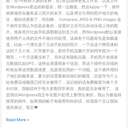
图，在1号框给入新的名称，在2里边选择更改文件名，以及文件
在Wordpress里边的标题名，我一边都改。然后Apply一下，插件
就将储存在服务器上照片的名字，以及博文引用到照片地方的地
址，都自动更新了，特别棒。 Compress JPEG & PNG images 这
个插件在我认为也是必备的，设置好之后可以自动压缩上传的图
片。很多照片比如手机原图都达到五六兆，而Wordpress默认直接
使用用户上传的文件不做任何处理。这就有个问题首先是加载速
度，比如一个博文放了几张手机拍的照片，一下自这个网页体积
达到了几十兆，打开慢不说，那些手机流量打开的同学因为一个
网页，一个月流量没有了。另外还有隐私问题，手机照片有很多
元数据比如GPS，这样会泄露很多个信息。而这个插件在压缩的
时候会将这些数据清楚，也是很实用的一个功能。这个插件用到
了他们的服务器，量大的话需要购买他们的额度，但是作为个人
站免费压缩额度已经完全够用了，没记错的话免费额度为每个月
400张。我相信对于绝大多数同学来说，真的是完全够用了。 这
是我玩Wordpress四五年在图片处理上整理出来的，我认为最值得
推荐的插件。如果我的帖子有能帮到你的话，给我留个言让我知
道你来过。笔芯♥
WordPress
Read More »
图