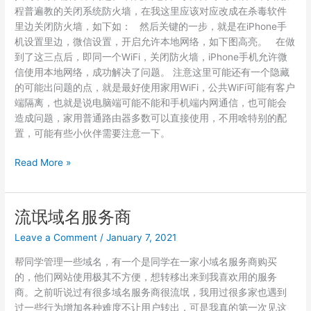
程普遍教的关闭系统防火墙，在我这里应该对应改成在杀毒软件
里边关闭防火墙，如下如： 然后关键的一步，就是在iPhone手
机设置里边，微信设置，开启允许本地网络，如下图高亮。 在做
到了这三点后，即同一个WiFi，关闭防火墙，iPhone手机允许微
信使用本地网络，成功解决了问题。 注意这里可能还有一个隐藏
的可能出问题的点，就是最好使用家用WiFi，公共WiFi可能有客户
端隔离，也就是说电脑端可能不能和手机端内网通信，也可能会
造成问题，家用普通路由器多数可以直接使用，不用啥特别的配
置，可能有些小伙伴需要注意一下。
微
Read More »
信
提
示：
流氓域名服务商
连
Leave a Comment
/
January 7, 2021
接
失
帮同学管理一些域名，有一个是同学在一家小域名服务商购买
败,
的，他们网站使用极其不方便，想转移出来到我喜欢用的服务
请
商。之前听说过有很多域名服务商很流氓，我用过很多家也遇到
在
过一些行为增加各种难度不让用户转出，可是我真的第一次见这