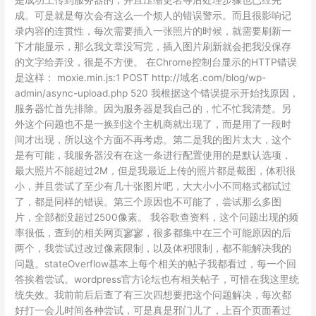
成。可是就是每次会有这么一个烦人的错误警示。而且很影响记
录内容的连贯性，每次需要插入一张照片的时候，就需要刷新一
下才能显示，那么我文章没写完，插入图片刷新就会把我没保存
的文字给弄没，很是不方便。 在Chrome控制台显示的HTTP错误
是这样： moxie.min.js:1 POST http://域名.com/blog/wp-
admin/async-upload.php 520 我根据这个错误提示开始找原因，
服务器忙首先排除。因为服务器是我自己的，忙不忙我清楚。另
外这个问题也不是一换到这个主机商就出现了，而是用了一段时
间才出现，所以这个方面不再考虑。第二是我的图片太大，这个
是有可能，我服务器没有在这一条进行配置使用的是默认选项，
最大照片不能超过2M，但是我最近上传的照片都是截图，体积很
小，并且尝试了至少有几十张图片吧，大大小小不同格式都试过
了，都是同样的错误。第三个原因也不可能了，尝试那么多图
片，全部都没超过2500像素。 我谷歌查资料，这个问题出现的频
率很低，查到的相关网页寥寥，很多都集中在三个可能原因的后
两个，我尝试过改过像素限制，以及体积限制，都不能解决我的
问题。stateOverflow基本上每个相关的帖子我都看过，每一个回
答挨着尝试。wordpress官方论坛也有相关帖子，可惜在我这里统
统失效。我前前后后查了有三次四想要把这个问题解决，每次都
好打一会儿时间各种尝试，可是真是邪门儿了，上百个页面看过