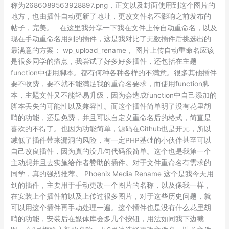
称为2686089563928897.png，正文以及封面使用到这个图片的
地方，也由插件自动更新了地址，更改文件名不影响之前发布的
帖子，完美。 在这里我分享一下我在文件上传自动重命名，以及
现在手动重命名用到的插件，这是我对比了无数插件后挑选出的
最满意的方案： wp_upload_rename， 图片上传自动重命名应该
是很多同学的痛点，我尝试了好多好多插件，还包括在主题
function中使用脚本。都有何种各种各样的不满意。很多其他插件
要不收费，要不就不能满足我的重命名要求，而使用function脚
本，主题文件又不能轻易升级，因为会造成function中自己添加的
脚本丢失的可能性以及兼容性。而这个插件简单明了没有花里胡
哨的功能，还是免费，并且可以自定义重命名后的格式，简直是
喜欢的不得了。也因为功能简单，源码在Github也是开元，所以
减低了插件带来漏洞的风险，有一定PHP基础的小伙伴甚至可以
自己改良插件，因为真的没几句代码很简单。这个也是我第一个
主动想并且去实施给作者赞助的插件。对于文件重命名有需求的
同学，真的强烈推荐。 Phoenix Media Rename 这个是我今天用
到的插件，主要用于手动更改一个图片的名称，以及像我一样，
在安装上个插件前以及上传过很多图片，对于这些历史问题，就
可以用这个插件再手动处理一遍。这个插件也是没有什么花里胡
哨的功能，安装后在媒体库会多几个按钮，用法如同我下边截