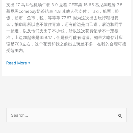
支出 17 马耳他机场午餐 3.9 返程ICE车票 15.65 慕尼黑晚餐 7.5
慕尼黑comebuy奶茶结束 4.8 其他人代支付：Taxi，船票，吃
饭，超市，鱼市，税，等等等 77.87 因为这次出去玩行程很复
杂，怕病毒所以也不敢住青旅，还有前边是自己逛，后边和同学
一起逛，以及他们支出了不少钱，所以这次花费记录不一定很
准，上边加起来是659.17，但是很可能有遗漏。如果大略估计应
该是700左右，这个花费和我之前出去玩差不多，在我的合理可接
受范围内。
马
Read More »
耳
他
度
假
花
费
S
e
a