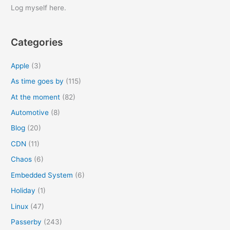
r
Log myself here.
c
h
Categories
f
o
Apple
(3)
r
As time goes by
(115)
:
At the moment
(82)
Automotive
(8)
Blog
(20)
CDN
(11)
Chaos
(6)
Embedded System
(6)
Holiday
(1)
Linux
(47)
Passerby
(243)