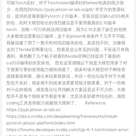
可能Torch还好，对于Torchvision编译好的wheel包真的很少很
少。在我找到https://pypi.jetson-ai-lab.io/jp6/ 半官方的资源站
后，提供的是最新版Pytorch 2.10版本，安装后提示缺cuDSS相关
的包，此时大模型给出的强烈建议是不要用最新的2.10版本
torch，说唯一可行的就说用旧版本，因为2.10太新了缺乏的包绝
大多数情况需要自己编译，这个在jetson本身条件下几乎不可能。
我被说服了用了一整天时间找旧版本的包，真是找不到。没辙我
去到了Nvidia官网看论坛，想着是这么常见的问题，不应该只有我
遇到。果然翻了几个帖子就看到Nvidia官网已经提供了最新的
cuDSS编译好的安装包。 想在这里感慨以下就是大模型用多了对
于搜索引擎的使用能力都快倒退了。很多时候大模型对于网络资
源搜索很有限，搜出来结果很肤浅，并且一些论坛似乎对于大模
型也不友好，很多搜不到或者说需要登陆才能查看。对于一些相
对小众的领域，感觉逛论坛寻找解决方案还是必不可少的，大模
型并不是每个细枝末节都是专家，尤其涉及软硬件结合的，感觉
coding工具发挥能力就被很大限制了。 Reference:
https://pypi.jetson-ai-lab.io/
https://docs.nvidia.com/deeplearning/frameworks/install-
pytorch-jetson-platform/index.html
https://forums.developer.nvidia.com/t/jp-6-1-torchvision-error-