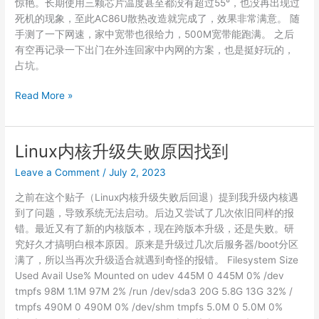
惊艳。长期使用三颗芯片温度甚至都没有超过55°，也没再出现过
死机的现象，至此AC86U散热改造就完成了，效果非常满意。 随
手测了一下网速，家中宽带也很给力，500M宽带能跑满。 之后
有空再记录一下出门在外连回家中内网的方案，也是挺好玩的，
占坑。
华
Read More »
硕
AC86U
路
Linux内核升级失败原因找到
由
Leave a Comment
/
July 2, 2023
器
改
之前在这个贴子（Linux内核升级失败后回退）提到我升级内核遇
装
到了问题，导致系统无法启动。后边又尝试了几次依旧同样的报
散
错。最近又有了新的内核版本，现在跨版本升级，还是失败。研
热
究好久才搞明白根本原因。原来是升级过几次后服务器/boot分区
满了，所以当再次升级适合就遇到奇怪的报错。 Filesystem Size
Used Avail Use% Mounted on udev 445M 0 445M 0% /dev
tmpfs 98M 1.1M 97M 2% /run /dev/sda3 20G 5.8G 13G 32% /
tmpfs 490M 0 490M 0% /dev/shm tmpfs 5.0M 0 5.0M 0%