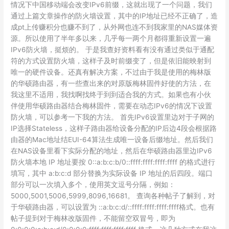
情况下中国移动端会改变IPv6前缀，这就出现了一个问题，我们
步
通过上篇文章操作的防火墙设置，其中的IP地址已经不正确了，造
骤
成pt上传赚积分也赚不到了，从外网也连不到我家里的NAS媒体资
记
源。所以使用了半年多以来，几乎每一两个月都得重新设置一遍
录
IPv6防火墙，挺烦的。 于是我查好资料看有没有通过类似于通配
符的方式设置防火墙，这样子及时前缀变了，但是依旧能映射到
唯一的硬件设备。还真有解决方案，不过由于我是使用的梅林版
的华硕路由器，有一些查出来的对原版梅林固件好使的方法，在
我这里不适用，我找啊找终于到到适合我的方式。如果也有小伙
伴使用华硕路由器结合梅林固件，需要在动态IPv6的情况下设置
防火墙，可以参考一下我的方法。 首先IPv6设置里边对于子网的
IP选择Stateless，这样子路由器给设备分配的IP后边4段会根据路
由器的Mac地址结EUI-64算法生成唯一设备后缀地址。然后我们
在NAS设备里看下实际分配的地址，然后在华硕路由器里边IPv6
防火墙本地 IP 地址要按 0::a:b:c:b/0::ffff:ffff:ffff:ffff 的格式进行
填写，其中 a:b:c:d 部分替换为实际设备 IP 地址的后四段。端口
部分可以一次填入多个，使用英文逗号分隔，例如：
5000,5001,5006,5999,8096,16681。 查询各种帖子了解到，对
于华硕路由器，可以设置为 ::a:b:c:d/::ffff:ffff:ffff:ffff格式。也有
帖子提到对于梅林改版固件，不能留空双冒号，即为