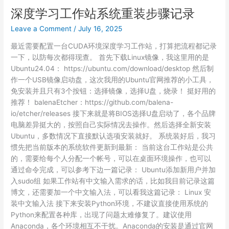
安
深度学习工作站系统重装步骤记录
装
Leave a Comment
/
July 16, 2025
Pytorch
CUDA
最近需要配置一台CUDA环境深度学习工作站，打算把流程都记录
环
一下，以防每次都得现查。 首先下载Linux镜像，我这里用的是
境
Ubuntu24.04： https://ubuntu.com/download/desktop 然后制
作一个USB镜像启动盘，这次我用的Ubuntu官网推荐的小工具，
免安装并且只有3个按钮：选择镜像，选择U盘，烧录！ 挺好用的
推荐！ balenaEtcher：https://github.com/balena-
io/etcher/releases 接下来就是将BIOS选择U盘启动了，各个品牌
电脑差异挺大的，按照自己实际情况去操作。然后选择全新安装
Ubuntu，多数情况下直接默认选项安装就好。 系统装好后，我习
惯先把当前版本的系统软件更新到最新： 当前这台工作站是公共
的，需要给每个人分配一个帐号，可以在桌面环境操作，也可以
通过命令完成，可以参考下边一篇记录： Ubuntu添加新用户并加
入sudo组 如果工作站有中文输入需求的话，比如我目前记录这篇
博文，还需要加一个中文输入法，可以看我这篇记录： Linux 安
装中文输入法 接下来安装Python环境，不建议直接使用系统的
Python来配置各种库，出现了问题太难修复了。建议使用
Anaconda，各个环境相互不干扰。Anaconda的安装是通过官网