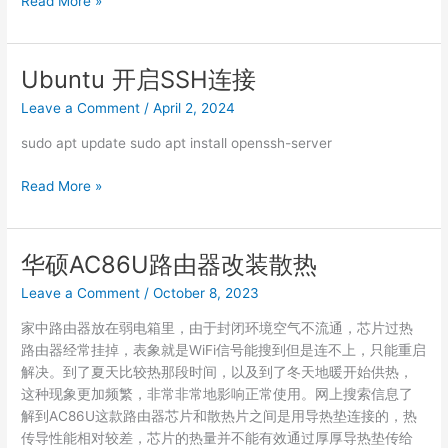
Read More »
路
由
器
Ubuntu 开启SSH连接
通
Leave a Comment
/
April 2, 2024
过
CLI
sudo apt update sudo apt install openssh-server
命
令
Ubuntu
Read More »
修
开
改
启
Wifi
SSH
华硕AC86U路由器改装散热
无
连
线
Leave a Comment
/
October 8, 2023
接
设
家中路由器放在弱电箱里，由于封闭环境空气不流通，芯片过热
置
路由器经常挂掉，表象就是WiFi信号能搜到但是连不上，只能重启
解决。到了夏天比较热那段时间，以及到了冬天地暖开始供热，
这种现象更加频繁，非常非常地影响正常使用。网上搜索信息了
解到AC86U这款路由器芯片和散热片之间是用导热垫连接的，热
传导性能相对较差，芯片的热量并不能有效通过厚厚导热垫传给