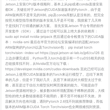
Jetson上安装CPU版本很顺利，基本上从pip或者conda直接安装
都OK，关键在对于Jetson的CUDA加速版本的Pytorch，由于是
ARM架构而不是常见的X86, pip及conda库默认是没有的。想完全
按照大模型指导推荐的版本安装几乎是不可能，我摸索了几天终
于是找到了行得通的解决方案。 首先安装Jetson 平台专用的软件
开发套件（SDK），通过这个过程可以装上绝大多的依赖库：
sudo apt install nvidia-jetpack 然后通过命令检查当下的CUDA版
本： nvidia-smi 最后在半官方的论坛安装编译好的适配Jetson
ARM架构的Pytorch以及Torchvision包： pip install torch
torchvision –index-url https://pypi.jetson-ai-lab.io/jp6/cu126 在
上边步骤完成后，Python导入torch会提示有一个cuDSS相关的动
态链接库找不到，从Nvidia官方论坛下载：
https://developer.nvidia.com/cudss-downloads 至此已经可以在
Jetson上使用CUDA加速版本的Torch来运行模型了。总结下来简
单的几步，但是卡了我好几天，反思下来就说对大模型太过于依
赖，甚至是过于信任大模型实时网页搜索的能力。可能是由于
Jetson资源相对较少，被多数X86环境配置帖子稀释的原因，大模
型给的绝大多数链接都是不能用的，要不货不对板好不失效。并
且解决方向也有问题，遇到Pytorch 2.6找不到就推荐降级，而低
版本的ARM版本CUDA Torch Torchvision也全网很难找到资源。