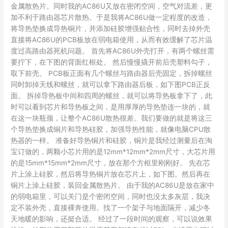
金属散热片。同时我的AC86U又放在密闭空间，空气对流差，更
加不利于路由器芯片散热。于是我将AC86U做一定程度的改造，
将导热垫换成导热铜片，并添加硅胶增强贴合性，同时去掉外壳
直接将AC86U的PCB板放在弱电箱使用，从而有效缓解了芯片温
度过高路由器死机问题。 首先将AC86U外壳打开，有两个螺丝需
要拧下，在下图的背面红框处。 然后慢慢撬开前后壳塑料勾子，
取下前壳。 PCB板正面有几个螺丝与路由器后壳固定，拆掉螺丝
同时卸掉天线和螺丝，就可以拿下路由器后板，如下图PCB正反
面。 拆掉导热板中间和四周的螺丝，就可以将导热板拿下了，此
时可以看到芯片和导热板之间，是用厚厚的导热垫连一块的，就
在这一块瓶颈，让整个AC86U散热很差。我们要做的就是将这三
个导热垫换成铜片和导热硅胶，加强导热性能，就像电脑CPU散
热器的一样。 准备好导热铜片和硅胶，铜片是我经过测量后在淘
宝订做的，两颗小芯片用的是12mm*12mm*2mm尺寸，大芯片用
的是15mm*15mm*2mm尺寸，放在那个方框里刚刚好。 先在芯
片上涂上硅胶，然后将导热铜片放在芯片上，如下图。然后再在
铜片上涂上硅胶，装回金属散热片。 由于我的AC86U是放在家中
的弱电箱里，可以关门是个密闭空间，同时也没太多灰层，我决
定不装外壳，直接裸奔使用。找了一个架子与地面隔开，减少冬
天地暖的影响，还挺合适。 经过了一段时间的观察，可以说效果