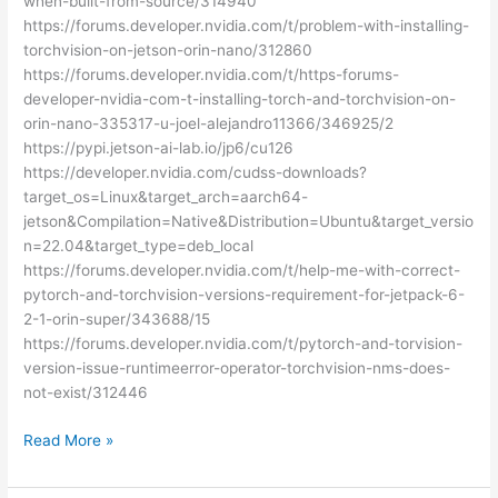
when-built-from-source/314940
https://forums.developer.nvidia.com/t/problem-with-installing-
torchvision-on-jetson-orin-nano/312860
https://forums.developer.nvidia.com/t/https-forums-
developer-nvidia-com-t-installing-torch-and-torchvision-on-
orin-nano-335317-u-joel-alejandro11366/346925/2
https://pypi.jetson-ai-lab.io/jp6/cu126
https://developer.nvidia.com/cudss-downloads?
target_os=Linux&target_arch=aarch64-
jetson&Compilation=Native&Distribution=Ubuntu&target_versio
n=22.04&target_type=deb_local
https://forums.developer.nvidia.com/t/help-me-with-correct-
pytorch-and-torchvision-versions-requirement-for-jetpack-6-
2-1-orin-super/343688/15
https://forums.developer.nvidia.com/t/pytorch-and-torvision-
version-issue-runtimeerror-operator-torchvision-nms-does-
not-exist/312446
Jetson
Read More »
Orin
Nano