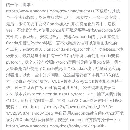
的一个sh脚本：
https://www.anaconda.com/download/success 下载后对其赋
予一个执行权限，然后在终端里运行： 根据交互一步一步安装，
最后一步询问要不要将Conda加入到开机初始化列表中，建议
yes，不然后边每次使用Conda切环境需要手动找Anaconda安装
文件夹，很麻烦。 安装完毕后，熟悉Anaconda的可以直接使用
Conda来管理Python环境，若不太熟悉的话可以使用图形化的一
个工具，在终端输入：anaconda-navigator 建议不要在base环境
做开发，最好是每个项目有一个单独的环境，再使用conda安装
pytorch，我个人没有按照Pytorch官网指导的使用pip安装，我个
人经验是既然使用了Conda就尽量全Conda环境，尽量避免和pip
混着用，以免一些未知的问题。在这里需要看下本机CUDA的版
本，要做到Python版本、CUDA版本以及Pytorch版本相互保持一
致。对应关系表在Pytorch官网可以查到。 经查询我需要安装
2.5.1版本的Pytorch：conda install pytorch=2.5.1 接下来我们装
个IDE，运行个实例看一看。官网下载VS Code然后使用下列命令
安装： sudo dpkg -i ‘/home/v2x/Downloads/code_1.102.0-
1752099874_amd64.deb’ 将自己用Anaconda建立的Python环境
设为VSCode的默认解释器，按照Anaconda官方指导操作一下：
https://www.anaconda.com/docs/tools/working-with-