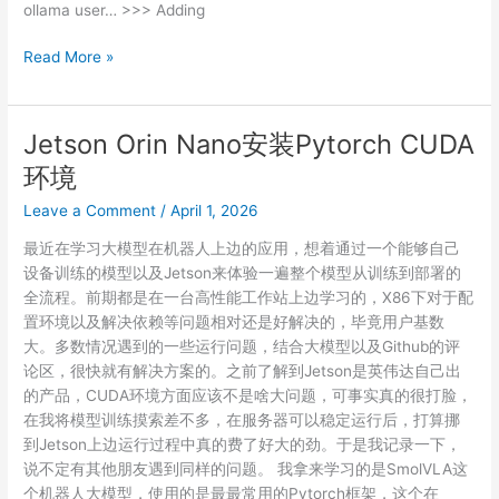
ollama user… >>> Adding
在
Read More »
Jetson
Orin
Nano
Jetson Orin Nano安装Pytorch CUDA
上
环境
基
于
Leave a Comment
/
April 1, 2026
Ollama
最近在学习大模型在机器人上边的应用，想着通过一个能够自己
私
设备训练的模型以及Jetson来体验一遍整个模型从训练到部署的
有
全流程。前期都是在一台高性能工作站上边学习的，X86下对于配
化
置环境以及解决依赖等问题相对还是好解决的，毕竟用户基数
部
大。多数情况遇到的一些运行问题，结合大模型以及Github的评
署
论区，很快就有解决方案的。之前了解到Jetson是英伟达自己出
OpenClaw
的产品，CUDA环境方面应该不是啥大问题，可事实真的很打脸，
在我将模型训练摸索差不多，在服务器可以稳定运行后，打算挪
到Jetson上边运行过程中真的费了好大的劲。于是我记录一下，
说不定有其他朋友遇到同样的问题。 我拿来学习的是SmolVLA这
个机器人大模型，使用的是最最常用的Pytorch框架，这个在