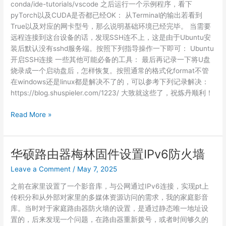
conda/ide-tutorials/vscode 之后运行一个示例程序，看下
pyTorch以及CUDA是否都已经OK： 从Terminal的输出若看到
True以及对应的网卡型号，那么说明基础环境已经完毕。 当需要
远程连接到这台设备的话，发现SSH连不上，这是由于Ubuntu安
装后默认没有sshd服务端。按照下列指导操作一下即可： Ubuntu
开启SSH连接 一些其他可能必备的工具： 最后再记录一下将U盘
烧录成一个启动盘后，怎样恢复。按照通常的格式化format不管
在windows还是linux都是解决不了的，可以参考下列记录解决：
https://blog.shuspieler.com/1223/ 大致就这些了，祝炼丹顺利！
深
Read More »
度
学
习
华硕路由器梅林固件设置IPv6防火墙
工
Leave a Comment
/
May 7, 2025
作
站
之前在家里设置了一个影音库，与公网通过IPv6连接，实现pt上
系
传积分和从外部对家里的多媒体资源访问的需求，我的家庭影音
统
库。当时对于家庭路由器防火墙的设置，是通过静态唯一地址设
重
置的，后来发现一个问题，在路由器重新拨号，或者时间够久的
装