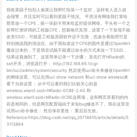
固
我爸菜园子怕别人偷菜让我帮忙给装一个监控，这样有人进入就
件
会报警，并且实时可以看到菜园子情况。 平房没有网络我打算给
设
那里放一个CPE，插一张副卡用来给监控提供网络。手头有一个之
置
前帮忙测评用的工程版CPE，想着物尽其用，设置了一下发现不能
IPv6
改变SSID，可能是工程版原因软件还不完善，也凑合着能用可是
防
特别挑战我的强迫症。由于我知道这个CPE的固件是通过OpenWrt
火
魔改过来的，于是我尝试能不能通过命令的方式来改一下SSID，
墙
结果还真做到了。这里简单记录一下步骤： 首先打开NRadio的
ssh开关，浏览器打开： http://192.168.66.1/cgi-
bin/luci/admin/system/security 然后使用uci命令来修改OpenWrt
的网络设置。可以先用uci show network 和uci show wireless来
看下当前设置： 从中可以看到我们比较关心的是
wireless.wlan0.ssid=NRadio-0CBE-2.4G 和
wireless.wlan1.ssid=NRadio-0CBE这两项，这和网页里看到的内
容是相同的，但是网页配置端由于未知bug修改不了。我在这里尝
试用uci命令修改： 然后保存更改： 重启后生效。
Reference:https://blog.csdn.net/qq_35718410/article/details/5
3113894
OpenWrt