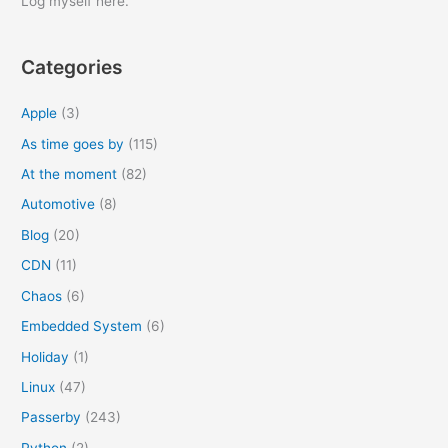
Log myself here.
c
h
Categories
f
o
Apple
(3)
r
As time goes by
(115)
:
At the moment
(82)
Automotive
(8)
Blog
(20)
CDN
(11)
Chaos
(6)
Embedded System
(6)
Holiday
(1)
Linux
(47)
Passerby
(243)
Python
(2)