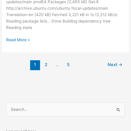
updates/main amd64 Packages [2,465 kB] Get:6
http://archive.ubuntu.com/ubuntu focal-updates/main
Translation-en [420 kB] Fetched 3,221 kB in 1s (2,312 kB/s)
Reading package lists… Done Building dependency tree
Reading state
Linux
Read More »
内
核
升
1
2
…
5
Next
→
级
失
败
后
回
退
S
e
a
r