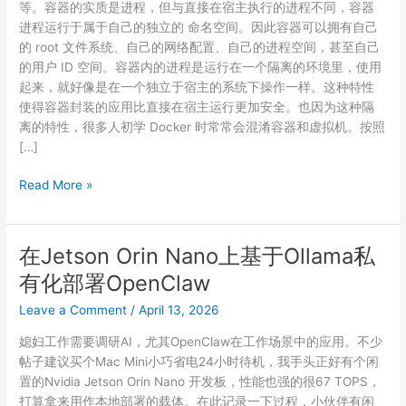
等。容器的实质是进程，但与直接在宿主执行的进程不同，容器
进程运行于属于自己的独立的 命名空间。因此容器可以拥有自己
的 root 文件系统、自己的网络配置、自己的进程空间，甚至自己
的用户 ID 空间。容器内的进程是运行在一个隔离的环境里，使用
起来，就好像是在一个独立于宿主的系统下操作一样。这种特性
使得容器封装的应用比直接在宿主运行更加安全。也因为这种隔
离的特性，很多人初学 Docker 时常常会混淆容器和虚拟机。按照
[…]
Docker
Read More »
容
器
学
在Jetson Orin Nano上基于Ollama私
习
有化部署OpenClaw
笔
记
Leave a Comment
/
April 13, 2026
媳妇工作需要调研AI，尤其OpenClaw在工作场景中的应用。不少
帖子建议买个Mac Mini小巧省电24小时待机，我手头正好有个闲
置的Nvidia Jetson Orin Nano 开发板，性能也强的很67 TOPS，
打算拿来用作本地部署的载体。在此记录一下过程，小伙伴有闲