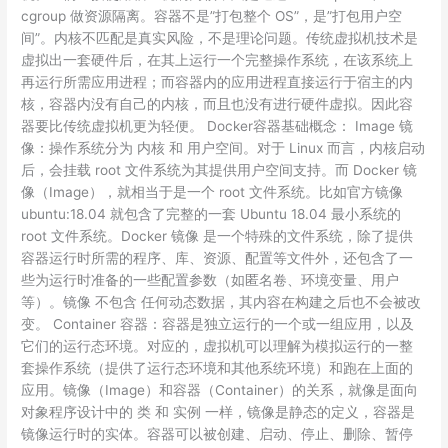
cgroup 做资源隔离。容器不是”打包整个 OS”，是”打包用户空
间”。内核不匹配是真实风险，不是理论问题。传统虚拟机技术是
虚拟出一套硬件后，在其上运行一个完整操作系统，在该系统上
再运行所需应用进程；而容器内的应用进程直接运行于宿主的内
核，容器内没有自己的内核，而且也没有进行硬件虚拟。因此容
器要比传统虚拟机更为轻便。 Docker容器基础概念： Image 镜
像：操作系统分为 内核 和 用户空间。对于 Linux 而言，内核启动
后，会挂载 root 文件系统为其提供用户空间支持。而 Docker 镜
像（Image），就相当于是一个 root 文件系统。比如官方镜像
ubuntu:18.04 就包含了完整的一套 Ubuntu 18.04 最小系统的
root 文件系统。Docker 镜像 是一个特殊的文件系统，除了提供
容器运行时所需的程序、库、资源、配置等文件外，还包含了一
些为运行时准备的一些配置参数（如匿名卷、环境变量、用户
等）。镜像 不包含 任何动态数据，其内容在构建之后也不会被改
变。 Container 容器：容器是独立运行的一个或一组应用，以及
它们的运行态环境。对应的，虚拟机可以理解为模拟运行的一整
套操作系统（提供了运行态环境和其他系统环境）和跑在上面的
应用。镜像（Image）和容器（Container）的关系，就像是面向
对象程序设计中的 类 和 实例 一样，镜像是静态的定义，容器是
镜像运行时的实体。容器可以被创建、启动、停止、删除、暂停