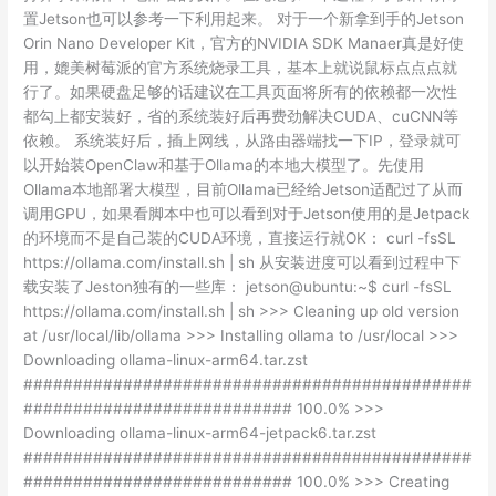
置Jetson也可以参考一下利用起来。 对于一个新拿到手的Jetson
Orin Nano Developer Kit，官方的NVIDIA SDK Manaer真是好使
用，媲美树莓派的官方系统烧录工具，基本上就说鼠标点点点就
行了。如果硬盘足够的话建议在工具页面将所有的依赖都一次性
都勾上都安装好，省的系统装好后再费劲解决CUDA、cuCNN等
依赖。 系统装好后，插上网线，从路由器端找一下IP，登录就可
以开始装OpenClaw和基于Ollama的本地大模型了。先使用
Ollama本地部署大模型，目前Ollama已经给Jetson适配过了从而
调用GPU，如果看脚本中也可以看到对于Jetson使用的是Jetpack
的环境而不是自己装的CUDA环境，直接运行就OK： curl -fsSL
https://ollama.com/install.sh | sh 从安装进度可以看到过程中下
载安装了Jeston独有的一些库： jetson@ubuntu:~$ curl -fsSL
https://ollama.com/install.sh | sh >>> Cleaning up old version
at /usr/local/lib/ollama >>> Installing ollama to /usr/local >>>
Downloading ollama-linux-arm64.tar.zst
#############################################
########################### 100.0% >>>
Downloading ollama-linux-arm64-jetpack6.tar.zst
#############################################
########################### 100.0% >>> Creating