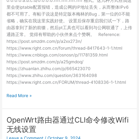
0:0:0:0:a:b:c:d/0:0:0:0:ffff:ffff:ffff:ffff 格式。这几种方式在我这
里会使iptable配置报错，造成公网的IP地址丢失，从而整体IPv6
都不可用了。有帖子说这是特定版本梅林的Bug，第一位的0不能
省略，确实在我这里实践好使。 设置后保存重启我们试一下，路
由器拿到了新的前缀，然后pt工具也可以看到与公网联通了，上传
通路正常。 觉得有帮助的小伙伴来点个赞啊。 Reference:
https://post.smzdm.com/p/a2xx273n/
https://www.right.com.cn/forum/thread-8417643-1-1.html
https://www.cnblogs.com/osnosn/p/11781359.html
https://post.smzdm.com/p/a25gmdoq/
https://zhuanlan.zhihu.com/p/665423070
https://www.zhihu.com/question/363164098
https://www.right.com.cn/FORUM/thread-4108336-1-1.html
华
Read More »
硕
路
由
OpenWrt路由器通过CLI命令修改Wifi
器
无线设置
梅
林
Leave a Comment
/
October 9, 2024