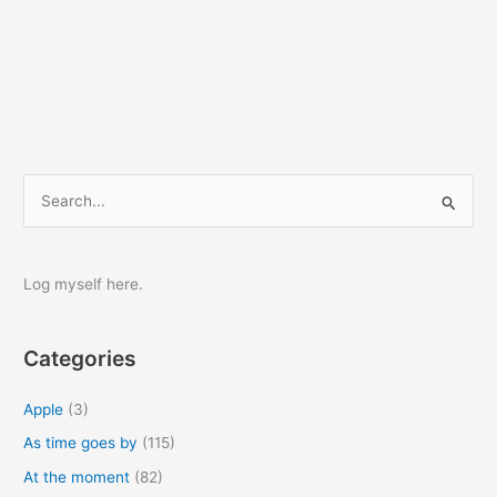
S
e
a
r
Log myself here.
c
h
Categories
f
o
Apple
(3)
r
As time goes by
(115)
:
At the moment
(82)