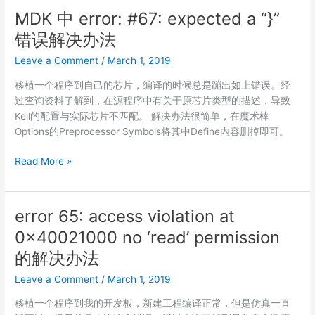
提
MDK 中 error: #67: expected a “}”
示
错误解决办法
the
connected
Leave a Comment
/
March 1, 2019
jlink
移植一个程序到自己的芯片，编译的时候总是蹦出如上错误。经
is
过查询资料了解到，在源程序中有关于原芯片类型的描述，导致
defective
Keil的配置与实际芯片不匹配。 解决办法很简单，在魔术棒
的
Options的Preprocessor Symbols将其中Define内容删掉即可。
解
决
MDK
Read More »
办
中
法
error:
#67:
error 65: access violation at
expected
0x40021000 no ‘read’ permission
a
“}”
的解决办法
错
Leave a Comment
/
March 1, 2019
误
解
移植一个程序到我的开发板，新建工程编译正常，但是仿真一直