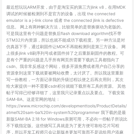
open
最近想玩玩ARM开发，由于是淘宝买的第三方jlink v8，在用MDK
INSTALLLOG
调试的时候被检测到不是官方的设备，出现 the connected
file.”
emulator is a j-link clone 或者 the connected jlink is defective
信息。 网上有两种解决方法，比较简单的是替换驱动为老版的。
可是我这里有个问题是替换后flash download algorithm找不带
STM32片内资源，所以也就不能成功下载程度。另一种方法是对
仿真器下手，通过刷固件让MDK不再能检测到是第三方设备。 网
上很多jlink v8刷序列号或者固件掉了之后重新刷固件的教程。可
是有个严重的问题是几乎所有网页所需要下载的工具都指向了
csdn。我非常反感这个网站，很多开源免费或者用户自己分享的
资源拿到这里下载就要被网站收费，太讨厌了。所以我这里重新
写一份教程，一方面记录我的升级过程以便之后再次用到，其次
给大家提供一种不需要csdn积分就能下载所有工具的资源。 其他
帖子写得已经够详细了，这里我只记录重点以及要点。 下载安装
SAM-BA。这是官网的地址：
https://www.microchip.com/developmenttools/ProductDetails/
atmel%20sam-ba%20in-system%20programmer 我下载的是最
新版SAM-BA 2.18 for Windows亲测可用，不必向一些帖子所说比
不下载指定版。这些烧写工具就是为了更方便可靠给芯片写程
序，所以开发工程师只会让新版本更加可靠而不是说给用户添麻