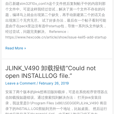
自己新建stm32f10x_conf.h这个文件然后复制帖子中的内容到那
解
个文件中。可是这样我经过尝试，解决了第一个文件不存在的问
决
题，编译马上就会出现第二个缺失，再手动新建第二个的话又会
办
出现第三个无穷无尽。 试了好多办法，最后在一个帖子看到可能
法
是由于在pack里边没有选中startup包，导致一系列头文件缺失，
经过尝试，问题完美解决。 Reference：
https://www.hexcode.cn/article/show/issue-keil5-add-startup
“stm32f10x_conf.h”:
Read More »
No
such
file
JLINK_V490 卸载报错“Could not
or
open INSTALLLOG file.”
directory
解
Leave a Comment
/
February 26, 2019
决
安装了两个版本的jlink想将旧版卸载掉，可是在系统程序管理器点
办
击卸载报如题错误。通过搜索找到解决办法： 打开jlink安装目
法
录，我这里是D:\Program Files (x86)\SEGGER\JLink_V490 将目
录下的INSTALL.LOG剪贴到另外一个地址，比如桌面。 然后运行