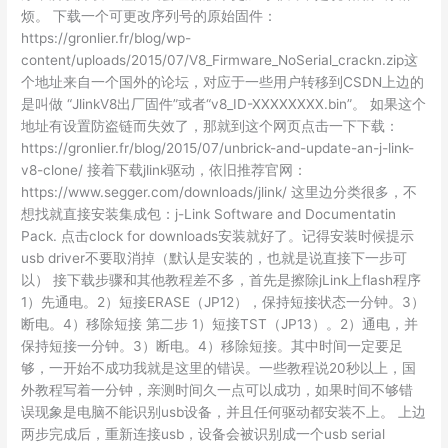
烦。 下载一个可更改序列号的原始固件：
https://gronlier.fr/blog/wp-
content/uploads/2015/07/V8_Firmware_NoSerial_crackn.zip这
个地址来自一个国外的论坛，对应于一些用户转移到CSDN上边的
是叫做 “JlinkV8出厂固件”或者“v8_ID-XXXXXXXX.bin”。 如果这个
地址有设置防盗链而失效了，那就到这个网页点击一下下载：
https://gronlier.fr/blog/2015/07/unbrick-and-update-an-j-link-
v8-clone/ 接着下载jlink驱动，依旧推荐官网：
https://www.segger.com/downloads/jlink/ 这里边分类很多，不
想找就直接安装集成包：j-Link Software and Documentatin
Pack. 点击clock for downloads安装就好了。记得安装时候提示
usb driver不要取消掉（默认是安装的，也就是说直接下一步可
以） 接下载步骤和其他教程差不多，首先是擦除jLink上flash程序
1）先通电。2）短接ERASE（JP12），保持短接状态一分钟。3）
断电。4）移除短接 第二步 1）短接TST（JP13）。2）通电，并
保持短接一分钟。3）断电。4）移除短接。其中时间一定要足
够，一开始不成功我就是这里的错误。一些教程说20秒以上，国
外教程写着一分钟，亲测时间久一点可以成功，如果时间不够错
误现象是电脑不能识别usb设备，并且任何驱动都安装不上。 上边
两步完成后，重新连接usb，设备会被识别成一个usb serial