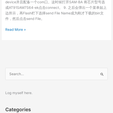
device并且配备一个com口。这时候打开SAM-BA 将芯片型号选
成AT91SAM7S64-ek点击connect。 9. 之后会弹出一个菜单如上
边所示，再Flash栏下选择send File Name成为刚才下载的bin文
件，然后点击send File。
jlink
Read More »
V8
刷
最
新
固
件
S
e
a
r
Log myself here.
c
h
Categories
f