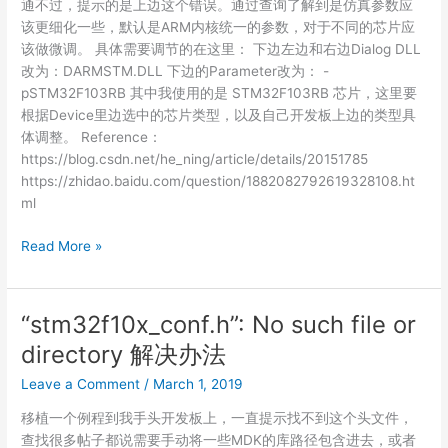
决
通不过，提示的是上边这个错误。通过查询了解到是仿真参数应
办
该更细化一些，默认是ARM内核统一的参数，对于不同的芯片应
法
该做微调。 具体需要调节的在这里： 下边左边和右边Dialog DLL
改为：DARMSTM.DLL 下边的Parameter改为： -
pSTM32F103RB 其中我使用的是 STM32F103RB 芯片，这里要
根据Device里边选中的芯片类型，以及自己开发板上边的类型具
体调整。 Reference：
https://blog.csdn.net/he_ning/article/details/20151785
https://zhidao.baidu.com/question/1882082792619328108.ht
ml
error
Read More »
65:
access
violation
“stm32f10x_conf.h”: No such file or
at
directory 解决办法
0x40021000
no
Leave a Comment
/
March 1, 2019
‘read’
移植一个例程到我手头开发板上，一直提示找不到这个头文件，
permission
查找很多帖子都说需要手动将一些MDK的库路径包含进去，或者
的