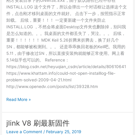
刚才安装目录下的UNWISE.EXE，由于默认路径已经不存在
INSTALL.LOG 这个文件了，所以会弹出一个对话框让选择这个文
件，点击刚才移到桌面的文件就好。 点击下一步，按照指示正常
卸载。 后续，重要！！！ 一定要新建一个文件夹防止
INSTALL.LOG ，不然会将桌面Desktop文件夹也删除掉，别问我
是怎么知道的。。。我桌面的文件都丢失了，哭泣。。。 后续，
重要！！！！！！ MDK Keil 5.26折腾来折腾去，换了好几个
SN，都能够被检测到。。。 还是乖乖换回老板的Keil吧。我用的
5.11，由于修改过SN，所以直接安装狗就能够正常使用。网上看
5.14似乎也可以的。 Reference：
https://blog.csdn.net/heyuqian_csdn/article/details/80610641
https://www.khattam.info/could-not-open-installlog-file-
problem-solved-2009-04-21.html
http://www.openedv.com/posts/list/39328.htm
JLINK_V490
Read More »
卸
载
报
jlink V8 刷最新固件
错“Could
Leave a Comment
/
February 25, 2019
not