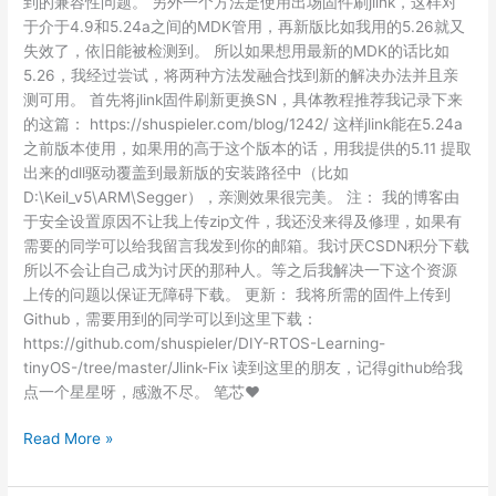
到的兼容性问题。 另外一个方法是使用出场固件刷jlink，这样对
于介于4.9和5.24a之间的MDK管用，再新版比如我用的5.26就又
失效了，依旧能被检测到。 所以如果想用最新的MDK的话比如
5.26，我经过尝试，将两种方法发融合找到新的解决办法并且亲
测可用。 首先将jlink固件刷新更换SN，具体教程推荐我记录下来
的这篇： https://shuspieler.com/blog/1242/ 这样jlink能在5.24a
之前版本使用，如果用的高于这个版本的话，用我提供的5.11 提取
出来的dll驱动覆盖到最新版的安装路径中（比如
D:\Keil_v5\ARM\Segger），亲测效果很完美。 注： 我的博客由
于安全设置原因不让我上传zip文件，我还没来得及修理，如果有
需要的同学可以给我留言我发到你的邮箱。我讨厌CSDN积分下载
所以不会让自己成为讨厌的那种人。等之后我解决一下这个资源
上传的问题以保证无障碍下载。 更新： 我将所需的固件上传到
Github，需要用到的同学可以到这里下载：
https://github.com/shuspieler/DIY-RTOS-Learning-
tinyOS-/tree/master/Jlink-Fix 读到这里的朋友，记得github给我
点一个星星呀，感激不尽。 笔芯♥
新
Read More »
版
MDK