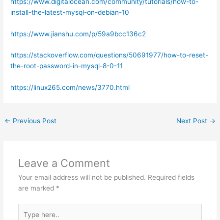
https://www.digitalocean.com/community/tutorials/how-to-
install-the-latest-mysql-on-debian-10
https://www.jianshu.com/p/59a9bcc136c2
https://stackoverflow.com/questions/50691977/how-to-reset-
the-root-password-in-mysql-8-0-11
https://linux265.com/news/3770.html
←
Previous Post
Next Post
→
Leave a Comment
Your email address will not be published.
Required fields
are marked
*
Type
here..