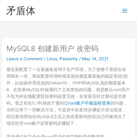
Skip
矛盾体
to
content
MySQL8 创建新用户 改密码
Leave a Comment
/
Linux
,
Passerby
/
May 14, 2021
最近新配置了一台新服务器用于生产环境，为了使整个系统生命
周期长一些，我在配置环境时候安装的都是最新版的稳定系统/软
件，比如操作系统选的Debian10， PHP和MySQL选的都是版本
8。在安装MySQL时候遇到了之前类似的问题，就是默认root用户
不知为何在预配置阶段密码设置无效，在安装后经过测试是空密
码。我之前在5.7时候由于遇到过
root账户不能远程登录
的问题，
当时记录了一些解决方法，可是其中的某些步骤提示语法错误，
经过查询得知在MySQL8之后之前设置密码的语法已经被淘汰了，
现在给空root账户设置密码步骤如下：
首先通过如下命令用root用户名和空密码登录数据库：