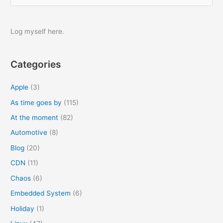
e
a
r
Log myself here.
c
h
Categories
f
o
Apple
(3)
r
As time goes by
(115)
:
At the moment
(82)
Automotive
(8)
Blog
(20)
CDN
(11)
Chaos
(6)
Embedded System
(6)
Holiday
(1)