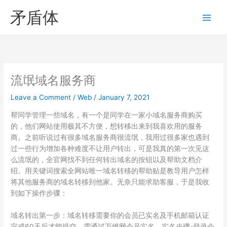
Skip
矛盾体
to
content
流氓域名服务商
Leave a Comment
/
Web
/
January 7, 2021
帮同学管理一些域名，有一个是同学在一家小域名服务商购买
的，他们网站使用极其不方便，想转移出来到我喜欢用的服务
商。之前听说过有很多域名服务商很流氓，我用过很多家也遇到
过一些行为增加各种难度不让用户转出，可是我真的第一次见这
么流氓的，全官网找不到任何转出域名的按钮以及帮助文档介
绍。用关键词搜索全网站唯一域名转移的帮助贴是教导用户怎样
将其他服务商的域名转移到他家。无奈只能求助客服，于是我收
到如下操作步骤：
域名转出第一步：域名转移需要你的会员已实名及手机邮箱认证
完成60天后才能提交，需通过万维网会员实名，实名步骤-登录会