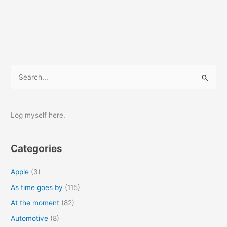
S
e
a
r
Log myself here.
c
h
Categories
f
o
Apple
(3)
r
As time goes by
(115)
:
At the moment
(82)
Automotive
(8)