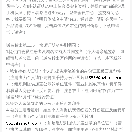
员中心，右侧-认证状态中上传会员实名资料，并操作email绑定及
手机认证，待三者都通过60天后，登录会员中心，提交有问必
答，我要提问，说明具体域名申请转出。通过后，请到会员中心-
产品管理-域名管理，点击具体域名右边的转出链接，下载申请
书，谢谢！
域名转出第二步，快递证明材料到我司：
1.提供由会员注册者及域名持有人共同签章（个人请亲笔签名，组
织请加盖公章）的《域名转出万维网的申请表》（第一步下载的
申请表）；
2.域名持有人证明：个人则提供亲笔签名的身份证正反面复印件
（注册者为个人请补充提供手持身份证照片到
）；组织则提供加盖公章的单位证件（营业执照或其他）复印件
和联系人身份证正反面复印件，注意在上面注明用途“仅作为****
域名*年*月*日转出的凭证”；
3.经办人亲笔签名的身份证正反面复印件；
4.会员注册者证明：如是个人则提供亲笔签名的身份证正反面复印
件（注册者为个人请补充提供手持身份证照片到
）；如是组织则提供加盖公章的单位证件（营
业执照或其他）复印件，注意在上面注明用途“仅作为****域名*年