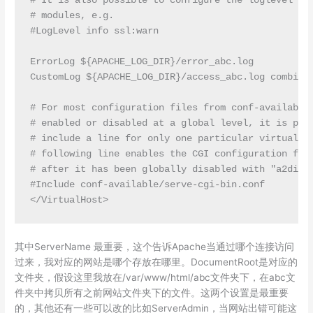
# It is also possible to configure the loglevel for
# modules, e.g.

#LogLevel info ssl:warn

ErrorLog ${APACHE_LOG_DIR}/error_abc.log

CustomLog ${APACHE_LOG_DIR}/access_abc.log combined
# For most configuration files from conf-available/
# enabled or disabled at a global level, it is poss
# include a line for only one particular virtual ho
# following line enables the CGI configuration for 
# after it has been globally disabled with "a2disco
#Include conf-available/serve-cgi-bin.conf

</VirtualHost>
其中ServerName 最重要，这个告诉Apache当通过哪个连接访问
过来，我对应的网站是哪个存放在哪里。DocumentRoot是对应的
文件夹，假设这里我放在/var/www/html/abc文件夹下，在abc文
件夹中拷贝所有之前网站文件夹下的文件。这两个设置是最重要
的，其他还有一些可以改的比如ServerAdmin，当网站出错可能这