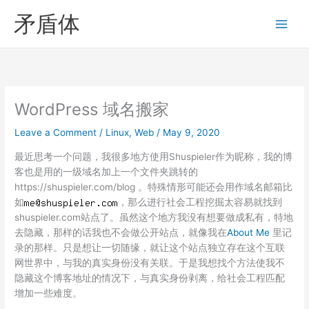
Skip
矛盾体
to
content
WordPress 域名搬家
Leave a Comment
/
Linux
,
Web
/
May 9, 2020
最近思考一个问题，我很多地方使用Shuspieler作为昵称，我的博
客也是用的一级域名加上一个文件夹跳转的
https://shuspieler.com/blog 。特殊情形可能还会用作域名邮箱比
如
，那么进行社会工程挖掘太容易就找到
shuspieler.com站点了。虽然这个地方我没有想要做成私有，特地
去隐藏，那样的话我也不会做公开站点，就像我在
About Me
里记
录的那样。只是想让一切随缘，就让这个站点独立存在这个互联
网世界中，与我的真实身份没有关联。于是我想找个方法使我不
隐藏这个博客地址的情况下，与真实身份剥离，给社会工程匹配
增加一些难度。