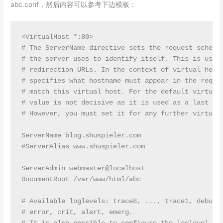
abc.conf，然后内容可以参考下边模板：
<VirtualHost *:80>

# The ServerName directive sets the request scheme,
# the server uses to identify itself. This is used 
# redirection URLs. In the context of virtual hosts
# specifies what hostname must appear in the reques
# match this virtual host. For the default virtual 
# value is not decisive as it is used as a last res
# However, you must set it for any further virtual 
ServerName blog.shuspieler.com

#ServerAlias www.shuspieler.com

ServerAdmin webmaster@localhost

DocumentRoot /var/www/html/abc

# Available loglevels: trace8, ..., trace1, debug, 
# error, crit, alert, emerg.
