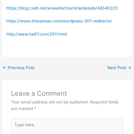
https://blog.csdn.net/enweitech/article/details/48346323
https://www.zhiwaimao.com/wordpress-301-redirects/
http://www.ha97.com/2511.html
←
Previous Post
Next Post
→
Leave a Comment
Your email address will not be published.
Required fields
are marked
*
Type
here..