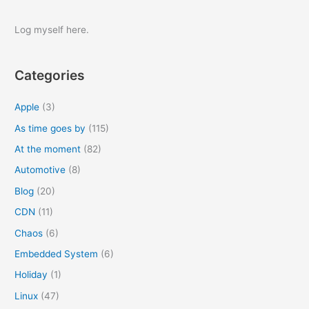
a
r
Log myself here.
c
h
Categories
f
o
Apple
(3)
r
As time goes by
(115)
:
At the moment
(82)
Automotive
(8)
Blog
(20)
CDN
(11)
Chaos
(6)
Embedded System
(6)
Holiday
(1)
Linux
(47)