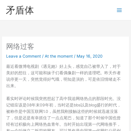
Skip
矛盾体
to
content
网络过客
Leave a Comment
/
At the moment
/
May 16, 2020
最近看微博电视剧《遇见她》好上头，感觉自己被带入了，对于
美好的想往，这可能和妹子们看偶像剧一样的道理吧。昨天作者
说停更一天，突然觉得好气哦，明知是演的，可是依旧情绪走不
出来。
看实时评论时候我突然想起了高中我追网络热点的那段时光。没
记错应该是08年末09年初，当时还是bbs以及blog盛行的时代，
被称作是中国互联网1.0，虽然我刚接触这些的时候就迅速没落
了，但是还是有幸抓住了一点点尾巴，知道了那个时候中国也曾
经有过积极向上网络热血青年。当时开始出现第一代网络推手，
有一个叫做立二拆四的网友，可以算作是中国第一代网红公司创