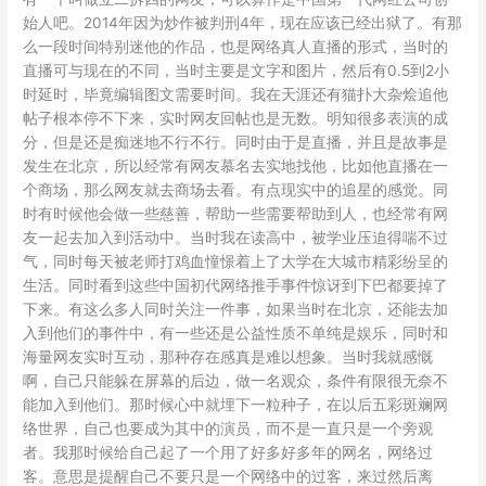
始人吧。2014年因为炒作被判刑4年，现在应该已经出狱了。有那
么一段时间特别迷他的作品，也是网络真人直播的形式，当时的
直播可与现在的不同，当时主要是文字和图片，然后有0.5到2小
时延时，毕竟编辑图文需要时间。我在天涯还有猫扑大杂烩追他
帖子根本停不下来，实时网友回帖也是无数。明知很多表演的成
分，但是还是痴迷地不行不行。同时由于是直播，并且是故事是
发生在北京，所以经常有网友慕名去实地找他，比如他直播在一
个商场，那么网友就去商场去看。有点现实中的追星的感觉。同
时有时候他会做一些慈善，帮助一些需要帮助到人，也经常有网
友一起去加入到活动中。当时我在读高中，被学业压迫得喘不过
气，同时每天被老师打鸡血憧憬着上了大学在大城市精彩纷呈的
生活。同时看到这些中国初代网络推手事件惊讶到下巴都要掉了
下来。有这么多人同时关注一件事，如果当时在北京，还能去加
入到他们的事件中，有一些还是公益性质不单纯是娱乐，同时和
海量网友实时互动，那种存在感真是难以想象。当时我就感慨
啊，自己只能躲在屏幕的后边，做一名观众，条件有限很无奈不
能加入到他们。那时候心中就埋下一粒种子，在以后五彩斑斓网
络世界，自己也要成为其中的演员，而不是一直只是一个旁观
者。我那时候给自己起了一个用了好多好多年的网名，网络过
客。意思是提醒自己不要只是一个网络中的过客，来过然后离