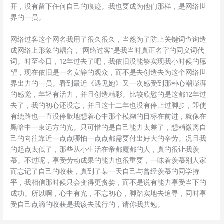
开，没有留下任何自己的痕迹。我也要成为他们那样，是网络世
界的一员。
网络过客这个网名我用了很久很久，当然为了防止关键词查询造
成网络上形象的耦合，“网络过客”是我当时真正名字的同义词代
词。时至今日，12年过去了吧，我依旧没能够实现我小时候的愿
望，现在依旧是一名安静的观众，而不是去创造去为这个网络世
界出力的一员。看到最近《遇见她》又一次感受到那种心潮澎湃
的感觉，年轻有活力，并且创造精彩。比较欣慰的是这都12年过
去了，我的初心还没忘，并且这十二年也没有停止过脚步，即使
有绕路也一直没停歇地想着心中那个模糊的目标在前进，就像在
黑暗中一束远方的光。只可惜的是自己能力太差了，想稍微离自
己的向往靠近一点点哪怕一点点都需要付出好大的辛劳。况且我
的起点太低了，那些从小生活在帝都魔都的人，真的很让我羡
慕。不过呢，享受劳动成果的能力也很重要，一味着羡慕别人家
而忘记了自己的收获，真到了某一天自己与曾经羡慕的同学持
平，我相信那时候只会变得更贪婪，而不是说有能力享受当下的
成功。所以啊，心中有光，不忘初心，脚踏实地去追寻，同时享
受自己点滴的收获是我该去践行的，请你我共勉。