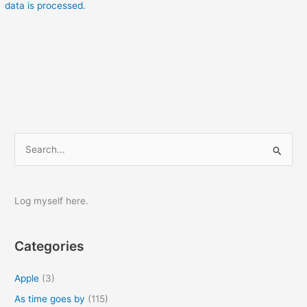
data is processed.
S
e
a
r
Log myself here.
c
h
Categories
f
o
Apple
(3)
r
As time goes by
(115)