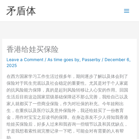
Skip
矛盾体
to
content
香港给娃买保险
Leave a Comment
/
As time goes by
,
Passerby
/
December 6,
2025
在西方国家学习工作生活过很多年，期间逐步了解以及体会到了
保险对于民生兜底以及社会稳定的重要性。尤其是对于个人家庭
的抗风险能力保障，真的是起到风险转移让人心安的作用。回国
生活后目前这边国家层级基础保障还不那么完善，我给自己以及
家人就都买了一些商业保险，作为对社保的补充。今年娃刚出
生，在重疾以及医疗以及意外保险外，我还给娃买了一份教育
金，用作对宝宝之后读书的保障。在身边亲友不少人得知我香港
给娃买保险后，好多人过来和我咨询一些细节以及和其优缺点，
于是我想着索性就完整记录一下吧，可能会对有需要的人有帮
助。