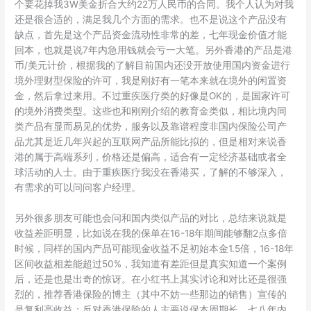
个要花掉我3W美金折合大约22万人民币的合同。我个人认为对我
还是很合适的，满足我几个方面的需求。也不是说这个产品没有
缺点，首先是这个产品资金流动性非常的差，七年现金价值才能
回本，也就是说7年内急用钱就会亏一大笔。另外香港的产品是港
币/美元计价，根据我的了解目前国内还没开放使用国内资金进行
境外理财型保险的许可，我是刚好有一笔本来就在境外的闲置资
金，然后拿过来用。不过重疾医疗类的好像是OK的，是国家许可
的境外消费类型。这些也和刚刚介绍的教育金类似，相比境内同
类产品有显而易见的优势，服务以及靠谱程度非国内保险公司产
品尤其是近几年兴起的互联网产品所能比拟的，但是相对来说香
港的属于高端系列，价格还是偏高，适合有一定经济基础或者全
球活动的人士。由于重疾医疗我没在香港买，了解的不够深入，
有需求的可以问问客户经理。
另外很多朋友可能也会问和国内类似产品的对比，总结来说就是
收益差距明显，比如说在我的保单在16-18年期间能够翻2点多倍
时候，同样的国内产品可能现金收益不足初始本金1.5倍，16-18年
区间收益相差能超过50%，我知道有差距但是真实知道一个案例
后，还是也是出奇的惊讶。在小红书上其实讨论和对比还是很强
烈的，推荐香港保险的博主（其中不妨一些那边的销售）宣传的
是复利高收益；反对香港保险的人主要说保本周期长，七八年内