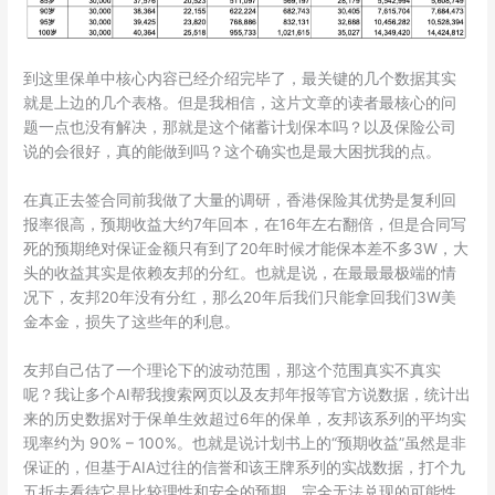
到这里保单中核心内容已经介绍完毕了，最关键的几个数据其实
就是上边的几个表格。但是我相信，这片文章的读者最核心的问
题一点也没有解决，那就是这个储蓄计划保本吗？以及保险公司
说的会很好，真的能做到吗？这个确实也是最大困扰我的点。
在真正去签合同前我做了大量的调研，香港保险其优势是复利回
报率很高，预期收益大约7年回本，在16年左右翻倍，但是合同写
死的预期绝对保证金额只有到了20年时候才能保本差不多3W，大
头的收益其实是依赖友邦的分红。也就是说，在最最最极端的情
况下，友邦20年没有分红，那么20年后我们只能拿回我们3W美
金本金，损失了这些年的利息。
友邦自己估了一个理论下的波动范围，那这个范围真实不真实
呢？我让多个AI帮我搜索网页以及友邦年报等官方说数据，统计出
来的历史数据对于保单生效超过6年的保单，友邦该系列的平均实
现率约为 90% – 100%。也就是说计划书上的“预期收益”虽然是非
保证的，但基于AIA过往的信誉和该王牌系列的实战数据，打个九
五折去看待它是比较理性和安全的预期，完全无法兑现的可能性