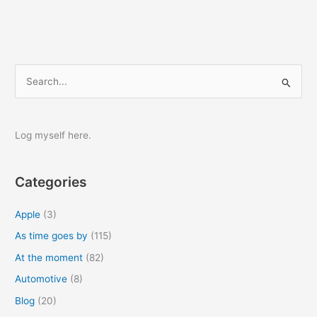
S
e
a
r
Log myself here.
c
h
Categories
f
o
Apple
(3)
r
As time goes by
(115)
:
At the moment
(82)
Automotive
(8)
Blog
(20)