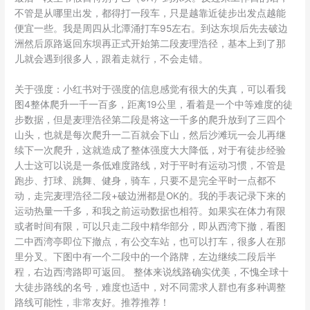
不管是从哪里出发，都得打一段车，只是越靠近徒步出发点越能
便宜一些。我是周四从北潭涌打车95左右。到达东坝后先去破边
洲然后原路返回东坝再正式开始第二段麦理浩径，基本上到了那
儿就会遇到很多人，跟着走就行，不会走错。
关于强度：小红书对于强度的信息感觉有很大的失真，可以看我
图4整体爬升一千一百多，距离19公里，看着是一个中等难度的徒
步数据，但是麦理浩径第二段是将这一千多的爬升放到了三四个
山头，也就是每次爬升一二百就会下山，然后沙滩玩一会儿再继
续下一次爬升，这就造成了整体强度大大降低，对于有徒步经验
人士这可以说是一条低难度路线，对于平时有运动习惯，不管是
跑步、打球、跳舞、健身，骑车，只要不是完全平时一点都不
动，走完麦理浩径二段+破边洲都是OK的。我的手表记录下来的
运动热量一千多，和我之前运动数据也相符。如果实在体力有限
或者时间有限，可以只走二段中精华部分，即从西湾下撤，看图
二中西湾亭即位下撤点，有公交车站，也可以打车，很多人在那
里分叉。下图中有一个二段中的一个路牌，左边继续二段后半
程，右边西湾路即可返回。 整体来说线路确实优美，不愧全球十
大徒步路线的名号，难度也适中，对不同需求人群也有多种调整
路线可能性，非常友好。推荐推荐！