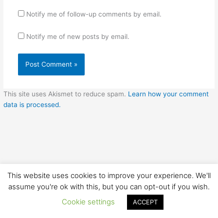
Notify me of follow-up comments by email.
Notify me of new posts by email.
This site uses Akismet to reduce spam.
Learn how your comment
data is processed.
This website uses cookies to improve your experience. We'll
assume you're ok with this, but you can opt-out if you wish.
S
Cookie settings
ACCEPT
e