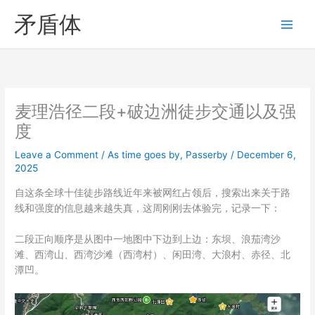
Skip
矛盾体
to
content
麦理浩径二段+破边洲徒步交通以及强
度
Leave a Comment
/
As time goes by
,
Passerby
/
December 6,
2025
自这条全球十佳徒步路线近年来被网红占领后，搜索出来关于路
线和强度的信息越来越失真，这周刚刚去体验完，记录一下：
二段正向顺序是从图中一地图中下边到上边：东坝、浪茄湾沙
滩、西湾山、西湾沙滩（西湾村）、闲田湾、大浪村、赤径、北
潭凹。