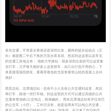
首先交通，不管是从香港还是深圳出发，最终的徒步起始点（正
向）都是图二中右下角的万宜水库东坝。然后到达这里以及常见
的交通工具地点有： 地铁大学路站：很多深圳出发的可以这里集
合打车，几乎每天都好多人这里拼车，自己出行也不用担心，下
来直接现场找拼友，看着背着包的尤其拿着登山杖的直接上去问
就好；
西贡总站、北潭涌总站：也有不少人先坐公共交通到这里，然后
再打车，能省一些打车钱。到达这里的方式可以通过高德的公共
交通来查地铁/公交地点，很准确的； 周末北潭涌总站有开往东巴
的公交车（小巴），工作日没有，就是说周末可以纯公共交通，
最后一段坐节假日特别小巴（9A）到东坝。反过来工作日的话，