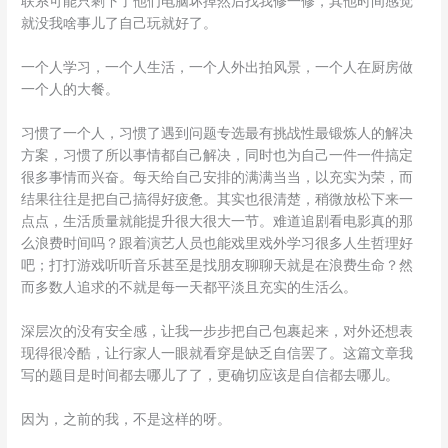
联系可能只剩下了他们电脑坏掉然后找我修一修，其他时间感觉
就没我啥事儿了自己玩就好了。
一个人学习，一个人生活，一个人外出拍风景，一个人在厨房做
一个人的大餐。
习惯了一个人，习惯了遇到问题专选最有挑战性最锻炼人的解决
方案，习惯了所以事情都自己解决，同时也为自己一件一件搞定
很多事情而兴奋。每天给自己安排的满满当当，以充实为荣，而
结果往往是把自己搞得好疲惫。其实也很清楚，稍微放松下来一
点点，生活质量就能提升很大很大一节。难道追剧看电影真的那
么浪费时间吗？跟着演艺人员也能戏里戏外学习很多人生哲理好
吧；打打游戏听听音乐甚至是找朋友聊聊天就是在浪费生命？然
而多数人追求的不就是每一天都平淡且充实的生活么。
深层次的没有安全感，让我一步步把自己包裹起来，对外还想表
现得很冷酷，让行家人一眼就看穿是缺乏自信罢了。这篇文章我
写的题目是时间都去哪儿了了，更确切应该是自信都去哪儿。
因为，之前的我，不是这样的呀。