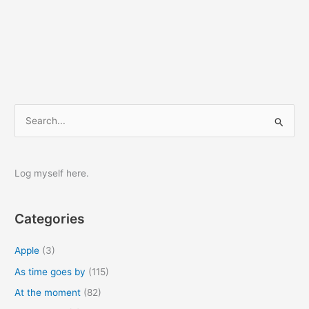
S
e
a
r
Log myself here.
c
h
Categories
f
o
Apple
(3)
r
As time goes by
(115)
:
At the moment
(82)