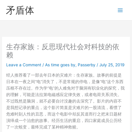
Skip
矛盾体
to
content
生存家族：反思现代社会对科技的依
赖
Leave a Comment
/
As time goes by
,
Passerby
/
July 25, 2019
经人推荐看了一部去年日本的灾难片：生存家族。故事的前提是
日本在一夜之间“电”消失了，不是常规的停电，是像“电”这个东西
压根不存在过。作为学“电”的人难免对于脑洞有职业化的探究，我
的理解，可能是法拉第电磁感应定律失效，或者电荷关系消失。
不过既然是脑洞，就不必要自讨没趣的去深究了。影片的内容不
是我想记录的重点，这个影片简直是灾难片的一股清流，看惯了
危难时刻人性的丑恶，而这个电影中却反其道而行之把末日题材
演绎成一个治愈的故事。经历生活的重启，四口家庭成员公历经
了一次蜕变，最终完成了某种精神救赎。