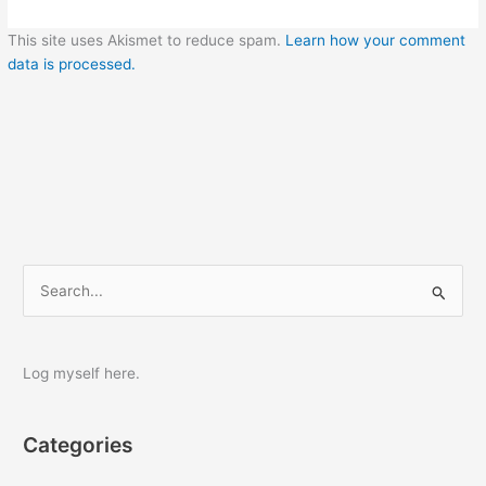
This site uses Akismet to reduce spam.
Learn how your comment
data is processed.
S
e
a
r
Log myself here.
c
h
Categories
f
o