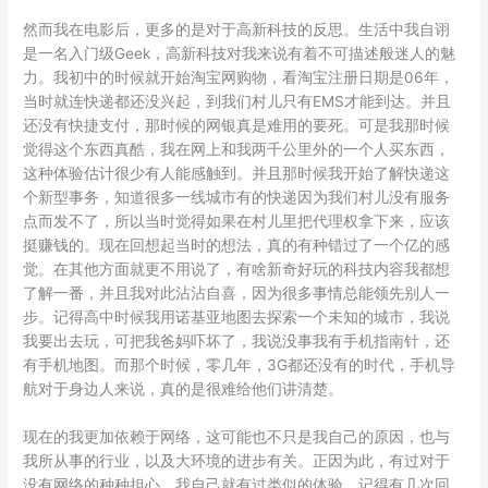
然而我在电影后，更多的是对于高新科技的反思。生活中我自诩
是一名入门级Geek，高新科技对我来说有着不可描述般迷人的魅
力。我初中的时候就开始淘宝网购物，看淘宝注册日期是06年，
当时就连快递都还没兴起，到我们村儿只有EMS才能到达。并且
还没有快捷支付，那时候的网银真是难用的要死。可是我那时候
觉得这个东西真酷，我在网上和我两千公里外的一个人买东西，
这种体验估计很少有人能感触到。并且那时候我开始了解快递这
个新型事务，知道很多一线城市有的快递因为我们村儿没有服务
点而发不了，所以当时觉得如果在村儿里把代理权拿下来，应该
挺赚钱的。现在回想起当时的想法，真的有种错过了一个亿的感
觉。在其他方面就更不用说了，有啥新奇好玩的科技内容我都想
了解一番，并且我对此沾沾自喜，因为很多事情总能领先别人一
步。记得高中时候我用诺基亚地图去探索一个未知的城市，我说
我要出去玩，可把我爸妈吓坏了，我说没事我有手机指南针，还
有手机地图。而那个时候，零几年，3G都还没有的时代，手机导
航对于身边人来说，真的是很难给他们讲清楚。
现在的我更加依赖于网络，这可能也不只是我自己的原因，也与
我所从事的行业，以及大环境的进步有关。正因为此，有过对于
没有网络的种种担心。我自己就有过类似的体验。记得有几次回