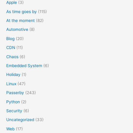
Apple
(3)
r
As time goes by
(115)
:
At the moment
(82)
Automotive
(8)
Blog
(20)
CDN
(11)
Chaos
(6)
Embedded System
(6)
Holiday
(1)
Linux
(47)
Passerby
(243)
Python
(2)
Security
(6)
Uncategorized
(33)
Web
(17)