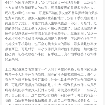
个陌生的国度语言不通，我也可以通过一张纸质地图，以及天生
的方向感去到我所要去的位置。可是我反思的是很多身边的人。
现在是21世纪9012年，可是数不清的朋友都不曾掌握晴朗白天辨
别方向的能力。很多人稍微陌生点的地方，没有了手机地图他们
简直是寸步难行。可能方向感天生敏锐也占一部分，可是对于走
过的路的记忆就全是后天用心不用心的结果了。我虽说痴迷新科
技但是我感觉在一些事情上我并不依赖于此。就像地图，我到一
个地点有个习惯就是把当地地图记在脑子里，所以理论上到了目
的地没有手机导航，也不会对我有太大的影响，最多就是效率变
很低而已。可是对于一些小伙伴我真的对他们很捉急，如此的把
自己的一切都依赖在小小的一台手机上，真不怕手机丢了或坏掉
的后果啊。
上边的记录主要着重在了一个人对于科技的依赖，很多时候我还
思考一个人对于外在的依赖。现在的社会讲究精细分工，每个人
有自己的所擅长这是件好事情，社会也是由于分工协作而得已发
展。可是我不能很好的理解的是，生活中遇到很多伙伴，将几乎
所有遇到的事情都找人托付去办理，即使是在我看来，一些应该
属于自己的分工。这个世界没有钱办不到的事情，可是我有点不
明白，当所有事情都花钱去处理，那自己存在的意义是什么，以