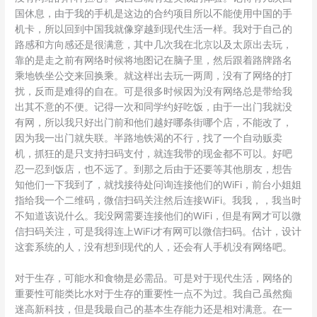
国休息，由于我的手机是这边的合约项目所以不能使用中国的手
机卡，所以回到中国我就像穿越到现代生活一样。我对于自己的
路感和方向感还是很满意，其中几次我在北京以及太原出去玩，
靠的是走之前有网络时候将地图记在脑子里，然后跟着路牌路名
乘地铁坐公交来回换乘。就这样出去玩一两周，没有了网络的打
扰，反而是难得的自在。可是很多时候因为没有网络总是带给我
出其不意的不便。记得一次和同学约好吃饭，由于一出门我就没
有网，所以我只好出门前和他们越好哪条街哪个店，不能改了，
因为我一出门就失联。半路地铁渴的不行，找了一个自动贩卖
机，抓狂的是只支持扫码支付，就连我带的现金都不可以。好吧
忍一忍到饭店，也不远了。到那之后由于还要等其他朋友，想告
知他们一下我到了，就找接待处问询连接他们的WiFi，前台小姐姐
指给我一个二维码，微信扫码关注然后连接WiFi。我我，，我当时
不知道该说什么。我没网需要连接他们的WiFi，但是有网才可以微
信扫码关注，可是我得连上WiFi才有网可以微信扫码。估计，设计
这套系统的人，没有想到现代的人，还会有人手机没有网络吧。
对于生存，可能水和食物是必需品。可是对于现代生活，网络的
重要性可能类比水对于生存的重要性一点不为过。我自己虽然痴
迷高新科技，但是我最自己的基本生存能力还是相对满意。在一