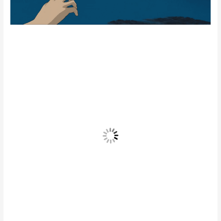
Type
here..
Name
Email
Website