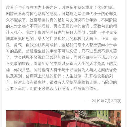
趁着千与千寻在国内上映之际，时隔多年我又重刷了这部电影。
剧情虽不再有惊心动魄的感觉，可是随之紧绷担忧小千的心却久
久不能放下。这部动画片真的是如网友所说不分年龄，不同阶段
的人对之都有不同的理解。再次回顾其中的台词，无数句真的很
让人扎心。我对于影片的理解也与多数人类似，如此一件件光怪
陆离匪夷所思的，给人的启发却如此的积极引人向上。正直、善
良、勇气、自我的认识与成长，这是我们每个人都应该向小千学
习的品质。曾经发生过的事情不可能忘记，只不过是想不起来罢
了。学会感恩不轻视自己曾经的收获，同时不做鸵鸟不遗忘年少
不更事的错误，看清生活的本质以及直面人生的人才是真正的英
雄，你我共勉。同时也有人将千与千寻理解为人与人之间的缘分
以及离别，借用网上总结的影评：人生就像一列开往坟墓的列
车，旅途上会有很多站，很难有人至始至终陪着走完，当陪你的
人要下车时，即使不舍也该心存感激，然后挥泪道别。
—–2019年7月2日夜