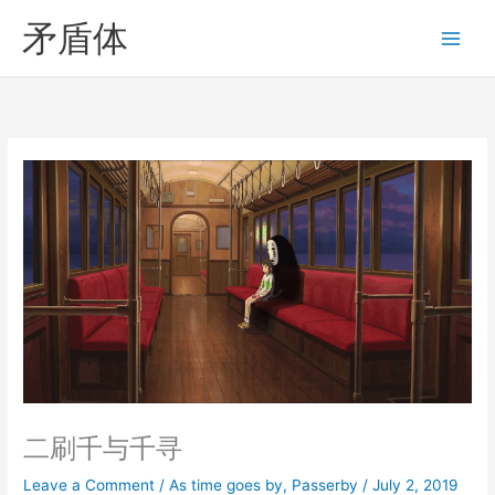
Skip
矛盾体
to
content
二刷千与千寻
Leave a Comment
/
As time goes by
,
Passerby
/
July 2, 2019