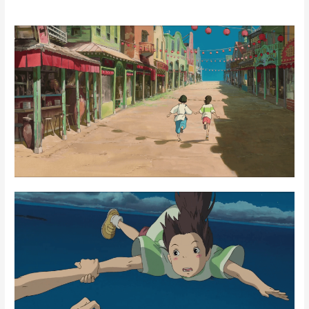
←
Previous Post
Next Post
→
Leave a Comment
Your email address will not be published.
Required fields
are marked
*