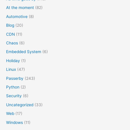
:
At the moment
(82)
Automotive
(8)
Blog
(20)
CDN
(11)
Chaos
(6)
Embedded System
(6)
Holiday
(1)
Linux
(47)
Passerby
(243)
Python
(2)
Security
(6)
Uncategorized
(33)
Web
(17)
Windows
(11)