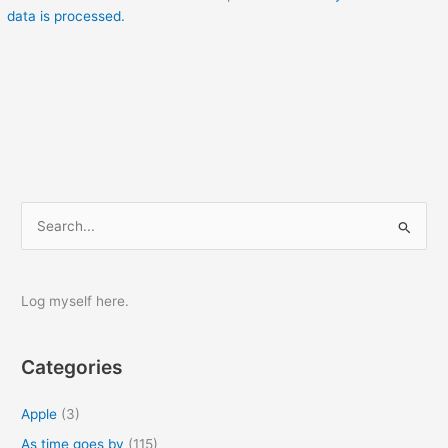
data is processed.
S
e
a
r
Log myself here.
c
h
Categories
f
o
Apple
(3)
r
As time goes by
(115)