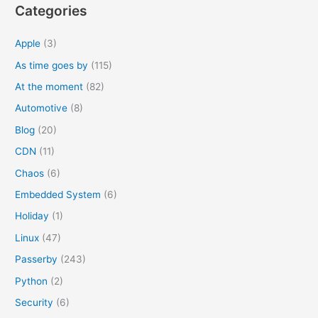
Categories
f
o
Apple
(3)
r
As time goes by
(115)
:
At the moment
(82)
Automotive
(8)
Blog
(20)
CDN
(11)
Chaos
(6)
Embedded System
(6)
Holiday
(1)
Linux
(47)
Passerby
(243)
Python
(2)
Security
(6)