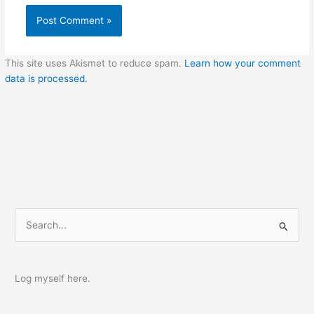
This site uses Akismet to reduce spam.
Learn how your comment
data is processed.
S
e
a
r
Log myself here.
c
h