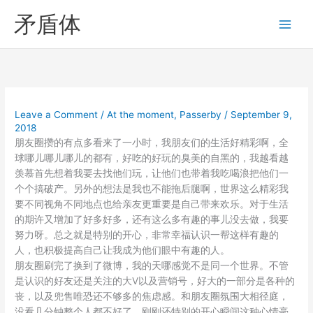
Skip
矛盾体
to
content
Leave a Comment
/
At the moment
,
Passerby
/
September 9,
2018
朋友圈攒的有点多看来了一小时，我朋友们的生活好精彩啊，全
球哪儿哪儿哪儿的都有，好吃的好玩的臭美的自黑的，我越看越
羡慕首先想着我要去找他们玩，让他们也带着我吃喝浪把他们一
个个搞破产。另外的想法是我也不能拖后腿啊，世界这么精彩我
要不同视角不同地点也给亲友更重要是自己带来欢乐。对于生活
的期许又增加了好多好多，还有这么多有趣的事儿没去做，我要
努力呀。总之就是特别的开心，非常幸福认识一帮这样有趣的
人，也积极提高自己让我成为他们眼中有趣的人。
朋友圈刷完了换到了微博，我的天哪感觉不是同一个世界。不管
是认识的好友还是关注的大V以及营销号，好大的一部分是各种的
丧，以及兜售唯恐还不够多的焦虑感。和朋友圈氛围大相径庭，
没看几分钟整个人都不好了，刚刚还特别的开心瞬间这种心情毫