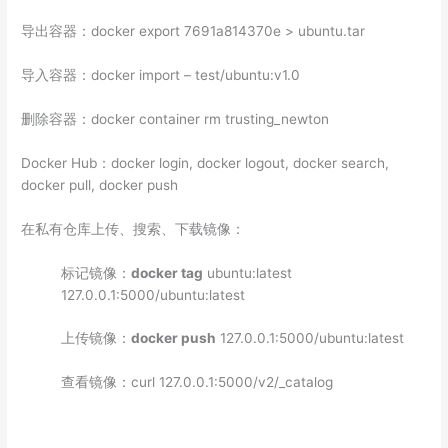
导出容器：docker export 7691a814370e > ubuntu.tar
导入容器：docker import – test/ubuntu:v1.0
删除容器：docker container rm trusting_newton
Docker Hub：docker login, docker logout, docker search,
docker pull, docker push
在私有仓库上传、搜索、下载镜像：
标记镜像：
docker tag
ubuntu:latest
127.0.0.1:5000/ubuntu:latest
上传镜像：
docker push
127.0.0.1:5000/ubuntu:latest
查看镜像：curl 127.0.0.1:5000/v2/_catalog