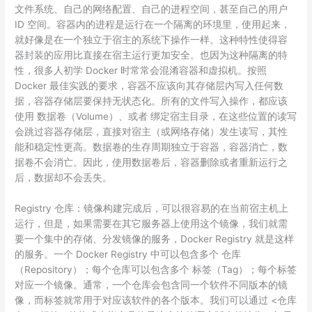
文件系统、自己的网络配置、自己的进程空间，甚至自己的用户
ID 空间。容器内的进程是运行在一个隔离的环境里，使用起来，
就好像是在一个独立于宿主的系统下操作一样。这种特性使得容
器封装的应用比直接在宿主运行更加安全。也因为这种隔离的特
性，很多人初学 Docker 时常常会混淆容器和虚拟机。按照
Docker 最佳实践的要求，容器不应该向其存储层内写入任何数
据，容器存储层要保持无状态化。所有的文件写入操作，都应该
使用 数据卷（Volume）、或者 绑定宿主目录，在这些位置的读写
会跳过容器存储层，直接对宿主（或网络存储）发生读写，其性
能和稳定性更高。数据卷的生存周期独立于容器，容器消亡，数
据卷不会消亡。因此，使用数据卷后，容器删除或者重新运行之
后，数据却不会丢失。
Registry 仓库：镜像构建完成后，可以很容易的在当前宿主机上
运行，但是，如果需要在其它服务器上使用这个镜像，我们就需
要一个集中的存储、分发镜像的服务，Docker Registry 就是这样
的服务。一个 Docker Registry 中可以包含多个 仓库
（Repository）；每个仓库可以包含多个 标签（Tag）；每个标签
对应一个镜像。通常，一个仓库会包含同一个软件不同版本的镜
像，而标签就常用于对应该软件的各个版本。我们可以通过 <仓库