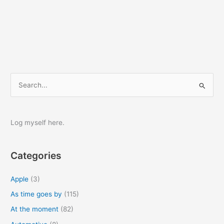
S
e
a
r
Log myself here.
c
h
Categories
f
o
Apple
(3)
r
As time goes by
(115)
:
At the moment
(82)