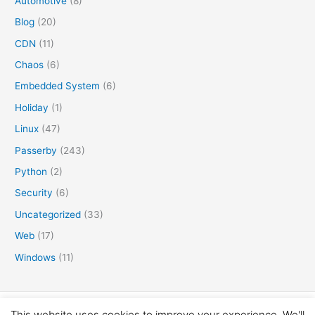
Automotive
(8)
Blog
(20)
CDN
(11)
Chaos
(6)
Embedded System
(6)
Holiday
(1)
Linux
(47)
Passerby
(243)
Python
(2)
Security
(6)
Uncategorized
(33)
Web
(17)
Windows
(11)
Copyright © 2016-2026 矛盾体
This website uses cookies to improve your experience. We'll