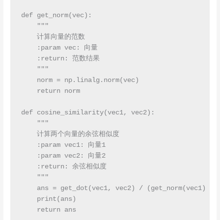
def get_norm(vec):

    """

    计算向量的范数

    :param vec: 向量

    :return: 范数结果

    """

    norm = np.linalg.norm(vec)

    return norm

def cosine_similarity(vec1, vec2):

    """

    计算两个向量的余弦相似度

    :param vec1: 向量1

    :param vec2: 向量2

    :return: 余弦相似度

    """

    ans = get_dot(vec1, vec2) / (get_norm(vec1) * g
    print(ans)

    return ans
