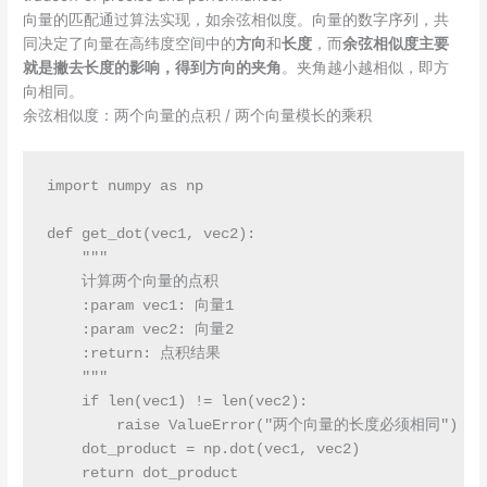
向量的匹配通过算法实现，如余弦相似度。向量的数字序列，共
同决定了向量在高纬度空间中的
方向
和
长度
，而
余弦相似度主要
就是撇去长度的影响，得到方向的夹角
。夹角越小越相似，即方
向相同。
余弦相似度：两个向量的点积 / 两个向量模长的乘积
import numpy as np

def get_dot(vec1, vec2):

    """

    计算两个向量的点积

    :param vec1: 向量1

    :param vec2: 向量2

    :return: 点积结果

    """

    if len(vec1) != len(vec2):

        raise ValueError("两个向量的长度必须相同")

    dot_product = np.dot(vec1, vec2)

    return dot_product
