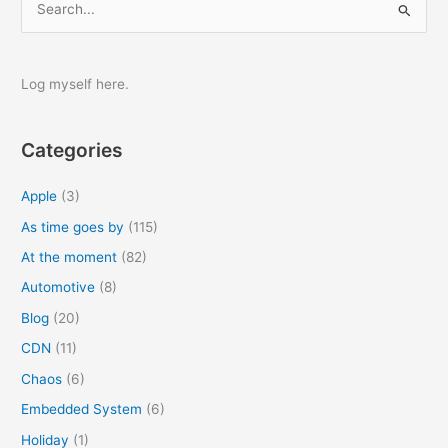
e
a
r
Log myself here.
c
h
Categories
f
o
Apple
(3)
r
As time goes by
(115)
:
At the moment
(82)
Automotive
(8)
Blog
(20)
CDN
(11)
Chaos
(6)
Embedded System
(6)
Holiday
(1)