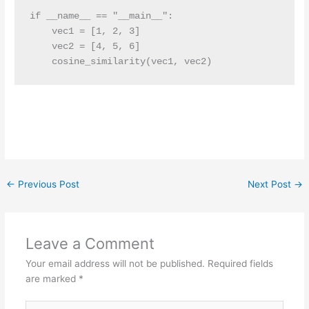
if __name__ == "__main__":

    vec1 = [1, 2, 3]

    vec2 = [4, 5, 6]

    cosine_similarity(vec1, vec2)
←
Previous Post
Next Post
→
Leave a Comment
Your email address will not be published.
Required fields
are marked
*
Type