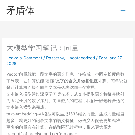
Skip
矛盾体
to
content
大模型学习笔记：向量
Leave a Comment
/
Passerby
,
Uncategorized
/
February 27,
2026
Vector向量就把一段文字的语义信息，转换成一串固定长度的数
字列表，让计算机能“看懂”
文字的含义并做相似度计算
。简单说就
是让计算机连接不同的文本是否表达同一个意思。
文本嵌入模型通过深度学习等技术，从文本提取语义特征并映射
为固定长度的数字序列。向量嵌入的过程，我们一般选择合适的
文本嵌入模型来完成。
text-embedding-v1模型可以生成1536维的向量。生成向量维度
越多，就更好的记录文本的语义特征，做语义匹配会更加精准。
更多的向量会在计算、存储和匹配过程中，带来更大压力：
tradeoff of precise and performance.