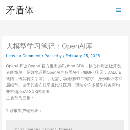
Skip
矛盾体
to
content
大模型学习笔记：OpenAI库
Leave a Comment
/
Passerby
/
February 25, 2026
OpenAI库是OpenAI官方推出的Python SDK，核心作用是让开发
者能简单、高效地调用OpenAI的各类API（如GPT聊天，DALL E
绘图，语音转文字等），无需手动处理HTTP请求，身份验证等底
层细节。由于其发布较早且比较医用，现如今许多模型服务商均
兼容OpenAI SDK的调用。
主要分为三步：
1. 获取客户端对象：
 from openai import OpenAI
