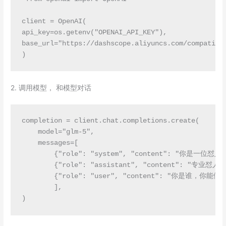
client = OpenAI(

api_key=os.getenv("OPENAI_API_KEY"),

base_url="https://dashscope.aliyuncs.com/compati
)
2. 调用模型， 和模型对话
completion = client.chat.completions.create(

    model="glm-5",

    messages=[

        {"role": "system", "content": "你是一
        {"role": "assistant", "content": "专业
        {"role": "user", "content": "你是谁，你能做什
        ],

)