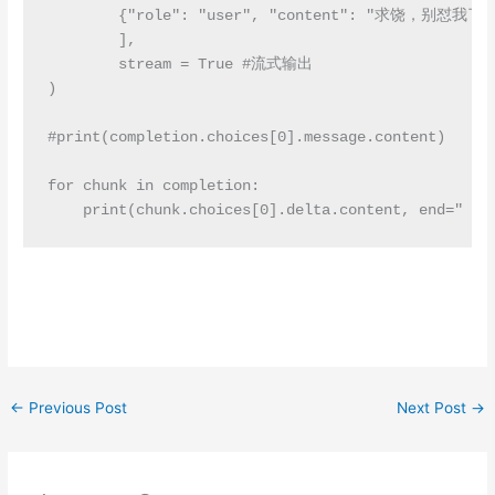
        {"role": "user", "content": "求饶，别怼我了"}
        ],

        stream = True #流式输出

)

#print(completion.choices[0].message.content)

for chunk in completion:

    print(chunk.choices[0].delta.content, end=" ",
←
Previous Post
Next Post
→