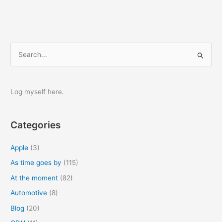
S
e
a
r
Log myself here.
c
h
Categories
f
o
Apple
(3)
r
As time goes by
(115)
:
At the moment
(82)
Automotive
(8)
Blog
(20)