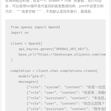
在调用模型时候，设置一个`stream = True` 的参数，在打印适
合，可以使用for循环迭代返回的嵌套数据结构，print中设置分割
为空：`“”`或者空格`“ ”`，不然默认是回车换行，观感差。
from openai import OpenAI

import os

client = OpenAI(

    api_key=os.getenv("OPENAI_API_KEY"),

    base_url="https://dashscope.aliyuncs.com/com
)

completion = client.chat.completions.create(

    model="glm-5",

    messages=[

        {"role": "system", "content": "你是一位
        {"role": "user", "content": "你是谁，你能做什
        {"role": "assistant", "content": "专业
        {"role": "user", "content": "你怎么怼我？"},

        {"role": "assistant", "content": "我专业怼人"