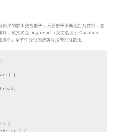
待排序的数组交给猴子，只要猴子不断地打乱数组，总
文名是 bogo-sort（英文名源于 Quantum
用「快速排序」章节中介绍的洗牌算法来打乱数组。
;

arr) {

break;

r) {

th; i++) {
