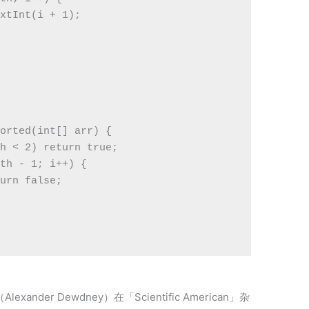
xtInt(i + 1);

orted(int[] arr) {

h < 2) return true;

th - 1; i++) {

urn false;

nder Dewdney）在「Scientific American」杂