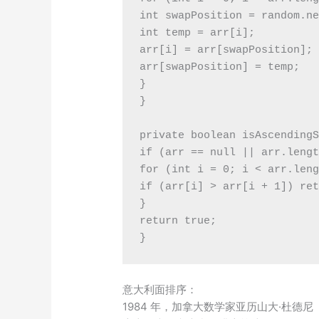
int swapPosition = random.ne
int temp = arr[i];

arr[i] = arr[swapPosition];

arr[swapPosition] = temp;

}

}

private boolean isAscendingS
if (arr == null || arr.lengt
for (int i = 0; i < arr.leng
if (arr[i] > arr[i + 1]) ret
}

return true;

}
意大利面排序：
1984 年，加拿大数学家亚历山大·杜德尼（Alexa