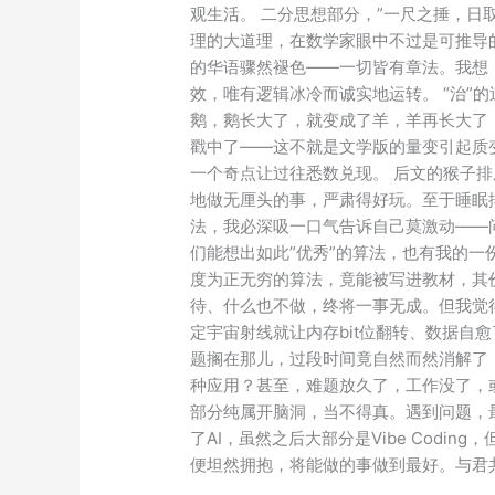
观生活。 二分思想部分，”一尺之捶，日取
理的大道理，在数学家眼中不过是可推导
的华语骤然褪色——一切皆有章法。我想
效，唯有逻辑冰冷而诚实地运转。 “治”
鹅，鹅长大了，就变成了羊，羊再长大了
戳中了——这不就是文学版的量变引起质
一个奇点让过往悉数兑现。 后文的猴子
地做无厘头的事，严肃得好玩。至于睡眠
法，我必深吸一口气告诉自己莫激动——
们能想出如此”优秀”的算法，也有我的一
度为正无穷的算法，竟能被写进教材，其
待、什么也不做，终将一事无成。但我觉
定宇宙射线就让内存bit位翻转、数据自
题搁在那儿，过段时间竟自然而然消解了
种应用？甚至，难题放久了，工作没了，或
部分纯属开脑洞，当不得真。遇到问题，
了AI，虽然之后大部分是Vibe Codi
便坦然拥抱，将能做的事做到最好。与君