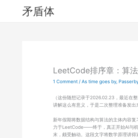
Skip
矛盾体
to
content
LeetCode排序章：
1 Comment
/
As time goes by
,
Passerb
（这份随想记录于2026.02.23，最
讲解这么有意义，于是二次整理准备发出
新年假期将数据结构与算法的主体内容复
力于LeetCode——终于，真正开始A
末，颇受触动。这段文字将数学原理讲得