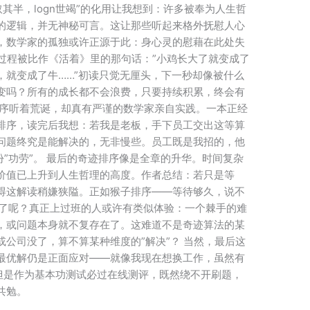
其半，logn世竭”的化用让我想到：许多被奉为人生哲
的逻辑，并无神秘可言。这让那些听起来格外抚慰人心
，数学家的孤独或许正源于此：身心灵的慰藉在此处失
的过程被比作《活着》里的那句话：”小鸡长大了就变成了
，就变成了牛……”初读只觉无厘头，下一秒却像被什么
变吗？所有的成长都不会浪费，只要持续积累，终会有
排序听着荒诞，却真有严谨的数学家亲自实践。一本正经
排序，读完后我想：若我是老板，手下员工交出这等算
问题终究是能解决的，无非慢些。员工既是我招的，他
份”功劳”。 最后的奇迹排序像是全章的升华。时间复杂
价值已上升到人生哲理的高度。作者总结：若只是等
得这解读稍嫌狭隘。正如猴子排序——等待够久，说不
愈了呢？真正上过班的人或许有类似体验：一个棘手的难
，或问题本身就不复存在了。这难道不是奇迹算法的某
公司没了，算不算某种维度的”解决”？ 当然，最后这
最优解仍是正面应对——就像我现在想换工作，虽然有
ng，但是作为基本功测试必过在线测评，既然绕不开刷题，
共勉。