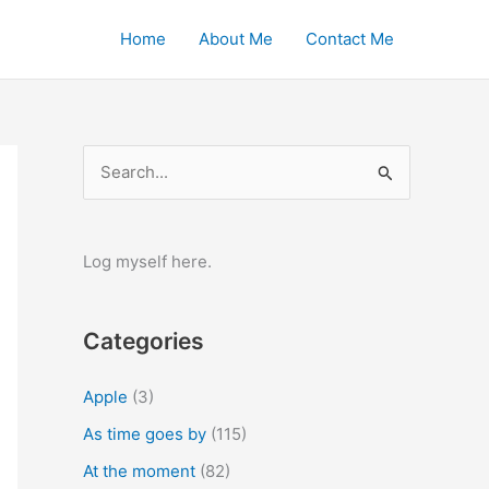
Home
About Me
Contact Me
S
e
a
r
Log myself here.
c
h
Categories
f
o
Apple
(3)
r
As time goes by
(115)
:
At the moment
(82)