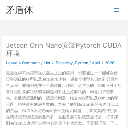
Skip
矛盾体
to
content
Jetson Orin Nano安装Pytorch CUDA
环境
Leave a Comment
/
Linux
,
Passerby
,
Python
/
April 1, 2026
最近在学习大模型在机器人上边的应用，想着通过一个能够自己
设备训练的模型以及Jetson来体验一遍整个模型从训练到部署的
全流程。前期都是在一台高性能工作站上边学习的，X86下对于配
置环境以及解决依赖等问题相对还是好解决的，毕竟用户基数
大。多数情况遇到的一些运行问题，结合大模型以及Github的评
论区，很快就有解决方案的。之前了解到Jetson是英伟达自己出
的产品，CUDA环境方面应该不是啥大问题，可事实真的很打脸，
在我将模型训练摸索差不多，在服务器可以稳定运行后，打算挪
到Jetson上边运行过程中真的费了好大的劲。于是我记录一下，