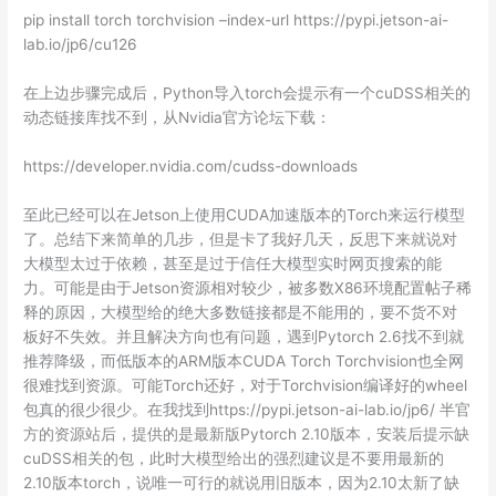
pip install torch torchvision –index-url https://pypi.jetson-ai-
lab.io/jp6/cu126
在上边步骤完成后，Python导入torch会提示有一个cuDSS相关的
动态链接库找不到，从Nvidia官方论坛下载：
https://developer.nvidia.com/cudss-downloads
至此已经可以在Jetson上使用CUDA加速版本的Torch来运行模型
了。总结下来简单的几步，但是卡了我好几天，反思下来就说对
大模型太过于依赖，甚至是过于信任大模型实时网页搜索的能
力。可能是由于Jetson资源相对较少，被多数X86环境配置帖子稀
释的原因，大模型给的绝大多数链接都是不能用的，要不货不对
板好不失效。并且解决方向也有问题，遇到Pytorch 2.6找不到就
推荐降级，而低版本的ARM版本CUDA Torch Torchvision也全网
很难找到资源。可能Torch还好，对于Torchvision编译好的wheel
包真的很少很少。在我找到https://pypi.jetson-ai-lab.io/jp6/ 半官
方的资源站后，提供的是最新版Pytorch 2.10版本，安装后提示缺
cuDSS相关的包，此时大模型给出的强烈建议是不要用最新的
2.10版本torch，说唯一可行的就说用旧版本，因为2.10太新了缺