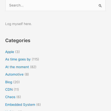
S
e
a
r
Log myself here.
c
h
Categories
f
o
Apple
(3)
r
As time goes by
(115)
:
At the moment
(82)
Automotive
(8)
Blog
(20)
CDN
(11)
Chaos
(6)
Embedded System
(6)