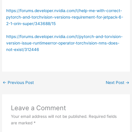
https://forums.developer.nvidia.com/t/help-me-with-correct-
pytorch-and-torchvision-versions-requirement-for-jetpack-6-
2-1-orin-super/343688/15
https://forums.developer.nvidia.com/t/pytorch-and-torvision-
version-issue-runtimeerror-operator-torchvision-nms-does-
not-exist/312446
←
Previous Post
Next Post
→
Leave a Comment
Your email address will not be published.
Required fields
are marked
*