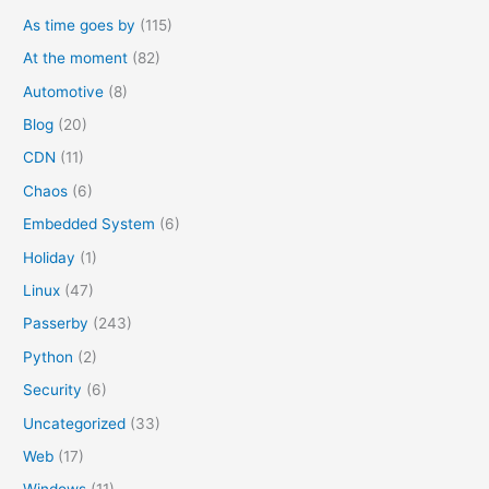
r
As time goes by
(115)
:
At the moment
(82)
Automotive
(8)
Blog
(20)
CDN
(11)
Chaos
(6)
Embedded System
(6)
Holiday
(1)
Linux
(47)
Passerby
(243)
Python
(2)
Security
(6)
Uncategorized
(33)
Web
(17)