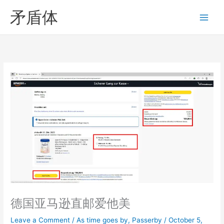
Skip
矛盾体
to
content
德国亚马逊直邮爱他美
Leave a Comment
/
As time goes by
,
Passerby
/
October 5,