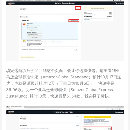
填完这两项后会又回到这个页面，会让你选择快递。这里看到亚
马逊全球标准快递（AmazonGlobal Standand）预计10月17日送
达，也就是说预计耗时12天（下单日为10月5日），快递费是
36.96欧。另一个亚马逊全球特快（SmazonGlobal Express-
Zustellung）耗时10天，快递费是51.54欧。我选择了标快。