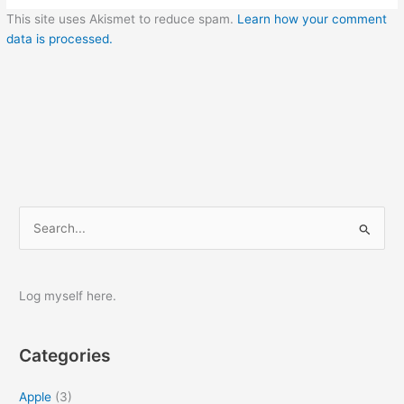
This site uses Akismet to reduce spam.
Learn how your comment
data is processed.
S
e
a
r
Log myself here.
c
h
Categories
f
o
Apple
(3)