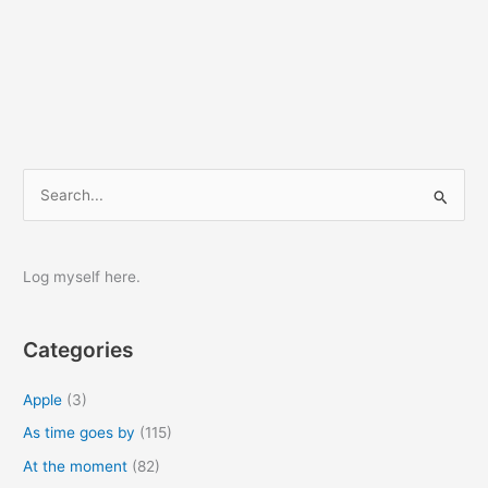
S
e
a
r
Log myself here.
c
h
Categories
f
o
Apple
(3)
r
As time goes by
(115)
:
At the moment
(82)