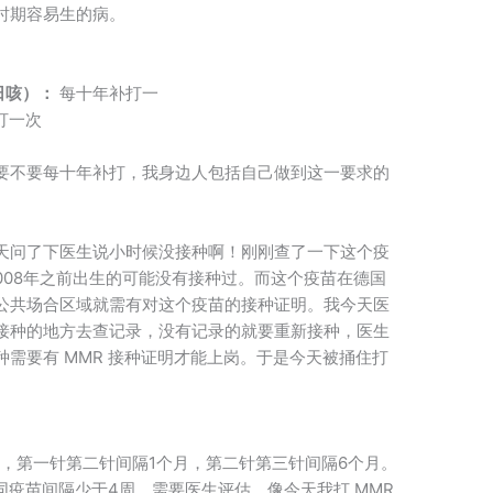
时期容易生的病。
日咳）：
每十年补打一
打一次
要不要每十年补打，我身边人包括自己做到这一要求的
天问了下医生说小时候没接种啊！刚刚查了一下这个疫
2008年之前出生的可能没有接种过。而这个疫苗在德国
公共场合区域就需有对这个疫苗的接种证明。我今天医
接种的地方去查记录，没有记录的就要重新接种，医生
需要有 MMR 接种证明才能上岗。于是今天被捅住打
要打 3针，第一针第二针间隔1个月，第二针第三针间隔6个月。
同疫苗间隔少于4周，需要医生评估。像今天我打 MMR