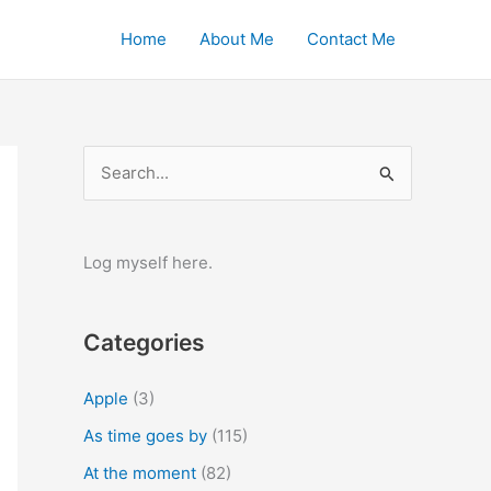
Home
About Me
Contact Me
S
e
a
r
Log myself here.
c
h
Categories
f
o
Apple
(3)
r
As time goes by
(115)
:
At the moment
(82)