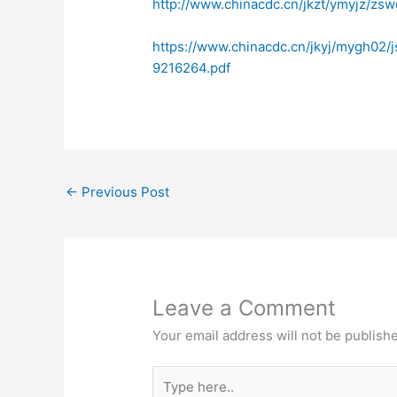
http://www.chinacdc.cn/jkzt/ymyjz/z
https://www.chinacdc.cn/jkyj/mygh
9216264.pdf
←
Previous Post
Leave a Comment
Your email address will not be publish
Type
here..