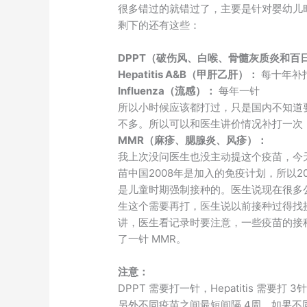
很多错过的就错过了，主要是针对婴幼儿
剩下的还有这些：
DPPT（破伤风、白喉、骨髓灰质炎和百
Hepatitis A&B（甲肝乙肝）：
每十年补
Influenza（流感）：
每年一针
所以小时候应该都打过，只是国内不知道
不多。所以可以和医生讲价情况补打一次
MMR（麻疹、腮腺炎、风疹）：
我上次没问医生也没主动提这个疫苗，今
苗中国2008年是加入的免疫计划，所以
是儿童时期强制接种的。医生说现在很多
生这个需要再打，医生说以前接种过得找
讲，医生看记录时要注意，一些疫苗的接种
了一针 MMR。
注意：
DPPT 需要打一针，Hepatitis 需
另外不同疫苗之间最短间隔 4周，如果不