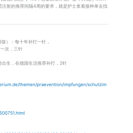
苗注射的推荐间隔4周的要求，就是护士拿着接种单去找
日咳）：每十年补打一针，
补打一次，三针
年前出生，在德国生活推荐补打，2针
erium.de/themen/praevention/impfungen/schutzim
500751.html