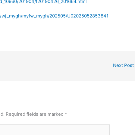
swd_10960/201904/t20190426_201664.html
02/jswj_mygh/myfw_mygh/202505/U02025052853841
Next Post
ed.
Required fields are marked
*