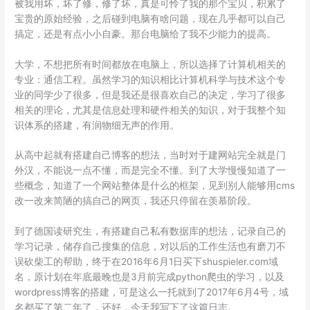
被我用坏，坏了修，修了坏，真是可怜了我的那个宝贝，积累了
宝贵的原始经验，之后碰到电脑有啥问题，现在几乎都可以自己
搞定，还是有点小小自豪。那台电脑给了我不少能力的提高。
大学，不想把所有时间都放在电脑上，所以选择了计算机相关的
专业：通信工程。虽然学习的知识相比计算机科学与技术这个专
业的同学少了很多，但是我还是很喜欢自己的决定，学习了很多
相关的理论，尤其是信息处理和硬件相关的知识，对于我整个知
识体系的搭建，有润物细无声的作用。
从高中起就有搭建自己博客的想法，当时对于建网站完全就是门
外汉，不能说一点不懂，而是完全不懂。到了大学慢慢知道了一
些概念，知道了一个网站整体是什么的框架，见到别人能够用cms
改一改来简陋的搞自己的网页，我还只停留在羡慕阶段。
到了德国读研究生，有搭建自己私有数据库的想法，记录自己的
学习记录，储存自己搜集的信息，对以后的工作生活也有磨刀不
误砍柴工的帮助，终于在2016年6月1日买下shuspieler.com域
名，原计划在年底最晚也是3月前完成python爬虫的学习，以及
wordpress博客的搭建，可是这么一托就到了2017年6月4号，域
名都买了第二年了，还好，今天我写下了这篇日志。