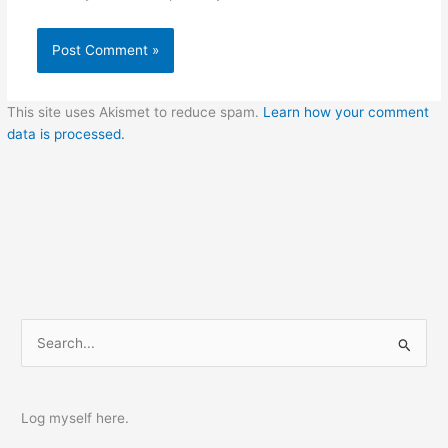
This site uses Akismet to reduce spam.
Learn how your comment
data is processed.
S
e
a
r
Log myself here.
c