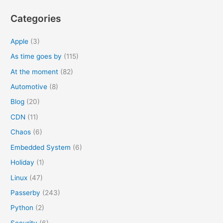
h
Categories
f
o
Apple
(3)
r
As time goes by
(115)
:
At the moment
(82)
Automotive
(8)
Blog
(20)
CDN
(11)
Chaos
(6)
Embedded System
(6)
Holiday
(1)
Linux
(47)
Passerby
(243)
Python
(2)
Security
(6)