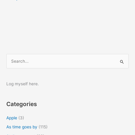
S
e
a
r
Log myself here.
c
h
Categories
f
o
Apple
(3)
r
As time goes by
(115)
: