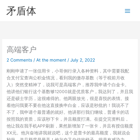
Skip
矛盾体
to
content
高端客户
2 Comments
/
At the moment
/
July 2, 2022
刚刚申请了一张信用卡，小哥例行录入各种资料，其中需要我配
合支付宝查询公积金情况，看到我的缴存基数（等于税前月收
入）突然变精神了，说我可是高端客户，推荐我申请个白金卡。
他讲他们银行这个基数够12000就是优质客户，我达到了，并且我
还是硕士学历，这很难得的。他两眼放光，很是喜悦的表情。接
着他问我要不要在他这直接换申白金，应该是秒批的！我说不了
不了，我申请个最普通的就好。他讲那行我们继续，普通卡的话
按照我的资质，应该秒下卡，并且额度打满。在提交完资料后，
他让我在我手机APP刷新，果然新增加了一张卡，并且有授信额度
XX元。他兴奋地讲我就说吧，这个是普卡的最高额度，我就说会
秒批，并且额度是最高！他兴奋又自信的样子，很是有感染力。