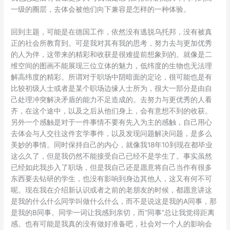
一级的圈层，去体会被他们向下兼容是怎样的一种体验。
回到主题，可能是在德国工作，依然没有逃脱乌托邦，没有被真
正的社会所教育到。可是我对其有我的思考，努力去与更加优秀
的人为伴，这带来的精彩和收获是很难提前想象到的。就像是二
维空间的图画不能展现三位立体的魅力，低纬度的生物也无法理
解高纬度的精彩。所谓对于职场中阴暗面的定论，很可能也是有
比较初级人士或者是某个职场边缘人士所为，很大一部分是由自
己处理冲突解决矛盾的能力不足造成的。去努力与更优秀的人看
齐，在这个途中，以及之后从他们身上，会有意想不到的收获。
另外一个感触是对于一件事情不要有先入为主的感触，自己用心
去体会与人交往这件玄学事件，以及发现问题解决问题，是多么
美妙的事情。同时保持自己的内心，就像我18年10到现在都毕业
这么久了，但是我仍然不能接受自己已经不是学生了。事实虽然
已经如此我步入了职场，但是我自己还是愿意将自己当作有很多
东西要去钻研的学生，也没有影响到身边其他人，这又有何不可
呢。现在我在介绍新认识或者之前的老朋友的时候，都愿意讲这
是我的什么什么同学叫做什么什么，而不是说这是我的A同事，那
是我的B同事。同学一词让我感到亲切，而“同事”总让我觉得距离
感。也有可能是我真的没有做好准备吧，社会对一个人的影响会