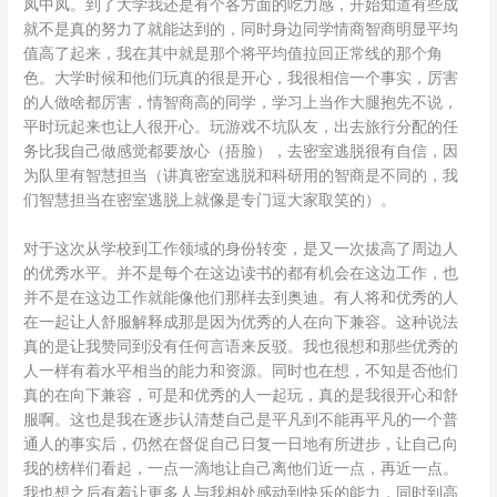
凤中凤。到了大学我还是有个各方面的吃力感，开始知道有些成
就不是真的努力了就能达到的，同时身边同学情商智商明显平均
值高了起来，我在其中就是那个将平均值拉回正常线的那个角
色。大学时候和他们玩真的很是开心，我很相信一个事实，厉害
的人做啥都厉害，情智商高的同学，学习上当作大腿抱先不说，
平时玩起来也让人很开心。玩游戏不坑队友，出去旅行分配的任
务比我自己做感觉都要放心（捂脸），去密室逃脱很有自信，因
为队里有智慧担当（讲真密室逃脱和科研用的智商是不同的，我
们智慧担当在密室逃脱上就像是专门逗大家取笑的）。
对于这次从学校到工作领域的身份转变，是又一次拔高了周边人
的优秀水平。并不是每个在这边读书的都有机会在这边工作，也
并不是在这边工作就能像他们那样去到奥迪。有人将和优秀的人
在一起让人舒服解释成那是因为优秀的人在向下兼容。这种说法
真的是让我赞同到没有任何言语来反驳。我也很想和那些优秀的
人一样有着水平相当的能力和资源。同时也在想，不知是否他们
真的在向下兼容，可是和优秀的人一起玩，真的是我很开心和舒
服啊。这也是我在逐步认清楚自己是平凡到不能再平凡的一个普
通人的事实后，仍然在督促自己日复一日地有所进步，让自己向
我的榜样们看起，一点一滴地让自己离他们近一点，再近一点。
我也想之后有着让更多人与我相处感动到快乐的能力，同时到高