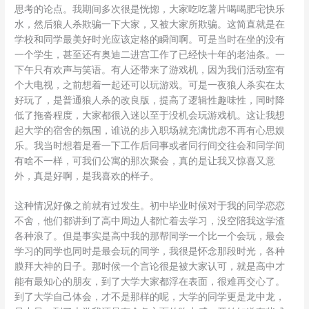
思考的论点。我期间多次很是恍惚，大家吃吃薯片喝喝肥宅快乐
水，然后狼人杀欺骗一下大家，又被大家所欺骗。这简直就是在
学校和同学最美好时光应该定格的瞬间啊。可是当时在坐的没有
一个学生，甚至还有奥迪二进宫工作了已经快十年的老油条。一
下午只有欢声与笑语。有人还带来了游戏机，因为我们活动室有
个大电视，之前想着一起还可以玩游戏。可是一夜狼人杀实在太
好玩了，是普通狼人杀的改良版，提高了逻辑性趣味性，同时降
低了拖沓程度，大家都很入迷以至于没机会玩游戏机。这让我想
起大学的宿舍的氛围，谁说的步入职场就充满忧虑不再有心思娱
乐。我当时想着是看一下工作后同事或者同行间交往会和同学间
有啥不一样，可我们公寓的那次聚会，真的是让我又惊喜又意
外，真是好啊，是我喜欢的样子。
这种情况好像之前就有过发生。初中毕业时候对于我的同学恋恋
不舍，他们都讲到了高中周边人都忙着去学习，没空陪我这学渣
各种浪了。但是事实是高中我的那帮同学一个比一个会玩，最会
学习的同学也同时是最会玩的同学，我很是怀念那段时光，各种
膜拜大神的日子。那时候一个言论很是被大家认可，就是高中才
能有最知心的朋友，到了大学大家都浮在表面，很难再交心了。
到了大学自己体会，才不是那样的呢，大学的同学更是龙中龙，