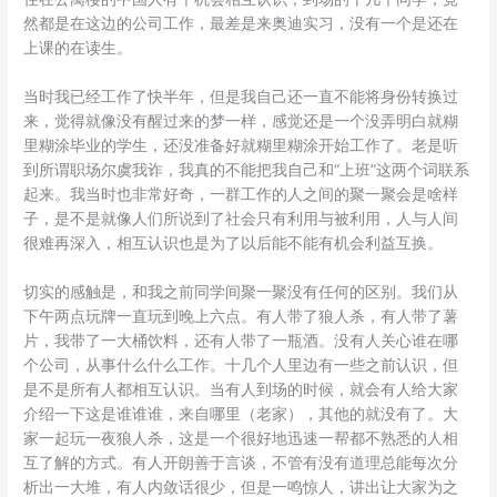
然都是在这边的公司工作，最差是来奥迪实习，没有一个是还在
上课的在读生。
当时我已经工作了快半年，但是我自己还一直不能将身份转换过
来，觉得就像没有醒过来的梦一样，感觉还是一个没弄明白就糊
里糊涂毕业的学生，还没准备好就糊里糊涂开始工作了。老是听
到所谓职场尔虞我诈，我真的不能把我自己和“上班”这两个词联系
起来。我当时也非常好奇，一群工作的人之间的聚一聚会是啥样
子，是不是就像人们所说到了社会只有利用与被利用，人与人间
很难再深入，相互认识也是为了以后能不能有机会利益互换。
切实的感触是，和我之前同学间聚一聚没有任何的区别。我们从
下午两点玩牌一直玩到晚上六点。有人带了狼人杀，有人带了薯
片，我带了一大桶饮料，还有人带了一瓶酒。没有人关心谁在哪
个公司，从事什么什么工作。十几个人里边有一些之前认识，但
是不是所有人都相互认识。当有人到场的时候，就会有人给大家
介绍一下这是谁谁谁，来自哪里（老家），其他的就没有了。大
家一起玩一夜狼人杀，这是一个很好地迅速一帮都不熟悉的人相
互了解的方式。有人开朗善于言谈，不管有没有道理总能每次分
析出一大堆，有人内敛话很少，但是一鸣惊人，讲出让大家为之