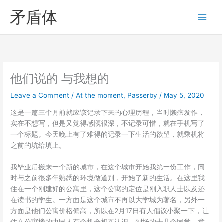
Skip
矛盾体
to
content
他们说的 与我想的
Leave a Comment
/
At the moment
,
Passerby
/
May 5, 2020
这是一篇三个月前就应该记录下来的心理历程，当时懒癌发作，
实在不想写，但是又觉得感慨很深，不记录可惜，就在手机写了
一个标题。今天晚上有了难得的记录一下生活的欲望，就乘机将
之前的坑给填上。
我毕业后搬来一个新的城市，在这个城市开始我第一份工作，同
时与之前很多年熟悉的环境做道别，开始了新的生活。在这里我
住在一个刚建好的公寓里，这个公寓的定位是刚入职人士以及还
在读书的学生。一方面是这个城市不再以大学城为著名，另外一
方面是他们公寓价格偏高，所以在2月17日有人倡议小聚一下，让
住在公寓楼的中国人有个机会相互认识，到场的十几个同学，竟