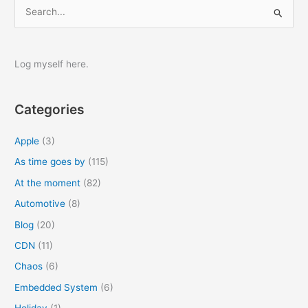
S
e
a
r
Log myself here.
c
h
Categories
f
o
Apple
(3)
r
As time goes by
(115)
:
At the moment
(82)
Automotive
(8)
Blog
(20)
CDN
(11)
Chaos
(6)
Embedded System
(6)