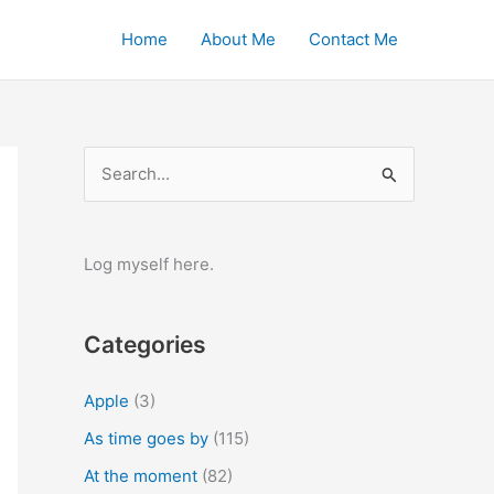
Home
About Me
Contact Me
S
e
a
r
Log myself here.
c
h
Categories
f
o
Apple
(3)
r
As time goes by
(115)
:
At the moment
(82)