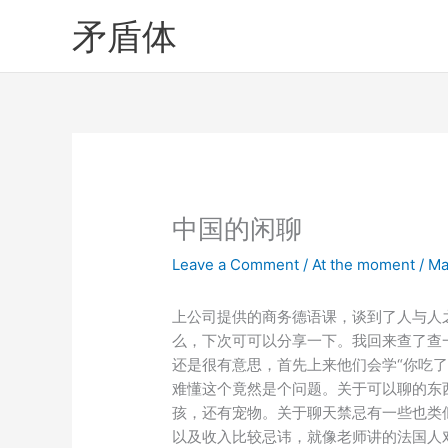
Skip
矛盾体
to
content
中国的闲聊
Leave a Comment
/
At the moment
/
Ma
上公司提供的商务德语课，谈到了人与人
么，下次可可以分享一下。我回来查了查
还是很有意思，首先上来他们会学“你吃
难懂这个竟然是个问题。关于可以聊的东
孩，还有宠物。关于聊天禁忌有一些也类
以及收入比较忌讳，就像老师讲的法国人