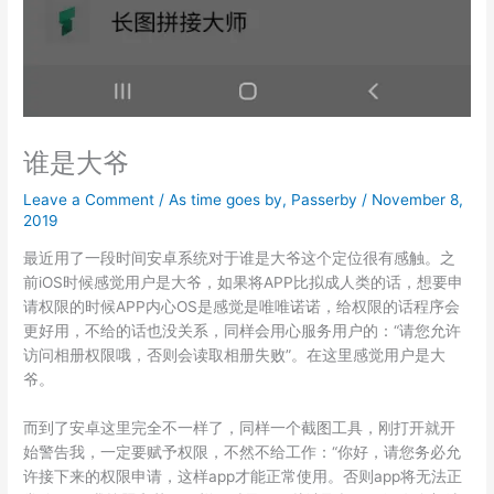
谁是大爷
Leave a Comment
/
As time goes by
,
Passerby
/
November 8,
2019
最近用了一段时间安卓系统对于谁是大爷这个定位很有感触。之
前iOS时候感觉用户是大爷，如果将APP比拟成人类的话，想要申
请权限的时候APP内心OS是感觉是唯唯诺诺，给权限的话程序会
更好用，不给的话也没关系，同样会用心服务用户的：“请您允许
访问相册权限哦，否则会读取相册失败”。在这里感觉用户是大
爷。
而到了安卓这里完全不一样了，同样一个截图工具，刚打开就开
始警告我，一定要赋予权限，不然不给工作：“你好，请您务必允
许接下来的权限申请，这样app才能正常使用。否则app将无法正