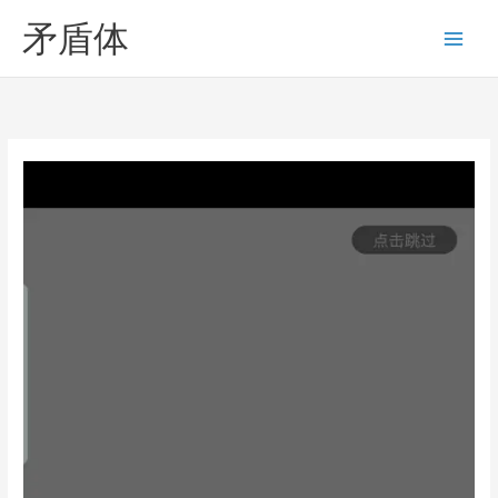
Skip
矛盾体
to
content