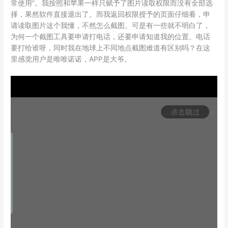
常使用”。我按照和苹果一样只赋予了图片读取权限而没有全部选
择，果然软件直接退出了。而我返回权限授予的页面仔细看，申
请读取图片这个我懂，不然怎么截图。可是有一些就不明白了，
为何一个截图工具要申请打电话，还要申请知道我的位置。电话
要打给谁呀，同时我在地球上不同地点截图难道有区别吗？在这
里感觉用户是唯唯诺诺，APP是大爷。