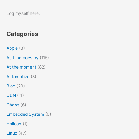
a
r
Log myself here.
c
h
Categories
f
o
Apple
(3)
r
As time goes by
(115)
:
At the moment
(82)
Automotive
(8)
Blog
(20)
CDN
(11)
Chaos
(6)
Embedded System
(6)
Holiday
(1)
Linux
(47)