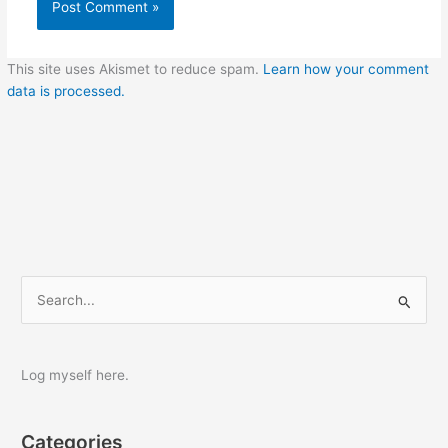
This site uses Akismet to reduce spam.
Learn how your comment
data is processed.
S
e
a
r
Log myself here.
c
h
Categories