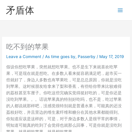
Skip
矛盾体
to
content
吃不到的苹果
Leave a Comment
/
As time goes by
,
Passerby
/
May 17, 2019
假设你想吃苹果，突然就想吃苹果。也不是生下来就喜欢吃苹
果，可是现在就是想吃。在多数人看来挺容易满足吧，超市买一
些就好了，身边人多数也有苹果吃，可是总总原因，你就是没吃
到苹果。这时候朋友给拿来了梨和香蕉，有些给你带来比较难得
的荔枝甚至车厘子。你吃这些完确实觉得挺好吃的，可是你还是
没吃到苹果。。。话说苹果真的特别好吃吗，也不是，吃过苹果
的人都说就那样吧，没感觉很特别就是普通水果，可能真的还没
荔枝好吃，并且里边的维生素纤维和糖分在其他水果都能得到。
你知道应该是这样的，可是，对于身边多数人是很平常的事情，
明知道可能真的吃到了会觉得也就那么回事，可是你就是没吃到
苹果，就是想吃苹果，就是想吃苹果。。。