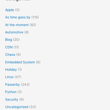
f
o
Apple
(3)
r
As time goes by
(115)
:
At the moment
(82)
Automotive
(8)
Blog
(20)
CDN
(11)
Chaos
(6)
Embedded System
(6)
Holiday
(1)
Linux
(47)
Passerby
(243)
Python
(2)
Security
(6)
Uncategorized
(33)