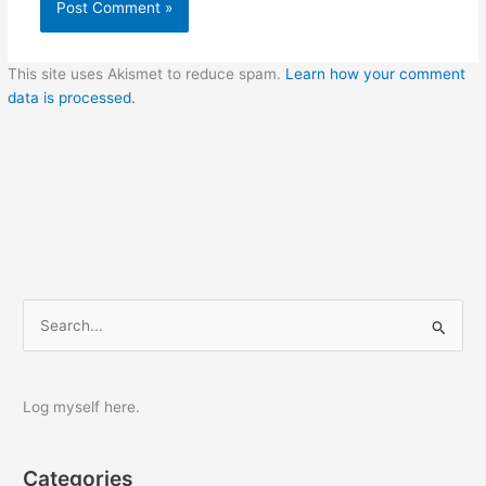
This site uses Akismet to reduce spam.
Learn how your comment
data is processed.
S
e
a
r
Log myself here.
c
h
Categories