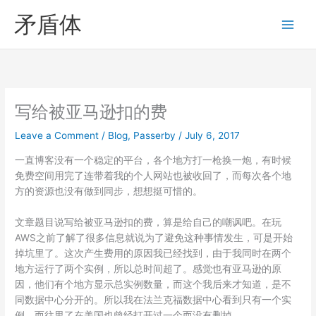
Skip
矛盾体
to
content
写给被亚马逊扣的费
Leave a Comment
/
Blog
,
Passerby
/
July 6, 2017
一直博客没有一个稳定的平台，各个地方打一枪换一炮，有时候
免费空间用完了连带着我的个人网站也被收回了，而每次各个地
方的资源也没有做到同步，想想挺可惜的。
文章题目说写给被亚马逊扣的费，算是给自己的嘲讽吧。在玩
AWS之前了解了很多信息就说为了避免这种事情发生，可是开始
掉坑里了。这次产生费用的原因我已经找到，由于我同时在两个
地方运行了两个实例，所以总时间超了。感觉也有亚马逊的原
因，他们有个地方显示总实例数量，而这个我后来才知道，是不
同数据中心分开的。所以我在法兰克福数据中心看到只有一个实
例，而往里了在美国也曾经打开过一个而没有删掉。