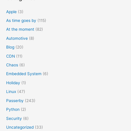
f
o
Apple
(3)
r
As time goes by
(115)
:
At the moment
(82)
Automotive
(8)
Blog
(20)
CDN
(11)
Chaos
(6)
Embedded System
(6)
Holiday
(1)
Linux
(47)
Passerby
(243)
Python
(2)
Security
(6)
Uncategorized
(33)