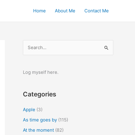
Home
About Me
Contact Me
S
e
a
r
Log myself here.
c
h
Categories
f
o
Apple
(3)
r
As time goes by
(115)
:
At the moment
(82)