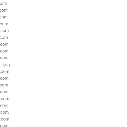
.com
.com
.com
.com
.com
.com
.com
.com
.com
o.com
o.com
.com
.com
.com
o.com
.com
.com
o.com
.com