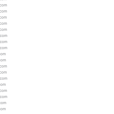
.com
.com
.com
.com
.com
.com
.com
.com
com
.com
.com
.com
.com
com
.com
.com
.com
com