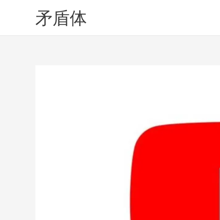
Skip
矛盾体
to
content