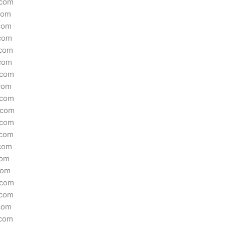
.com
com
com
.com
.com
.com
.com
com
.com
.com
.com
.com
.com
com
com
.com
.com
com
.com