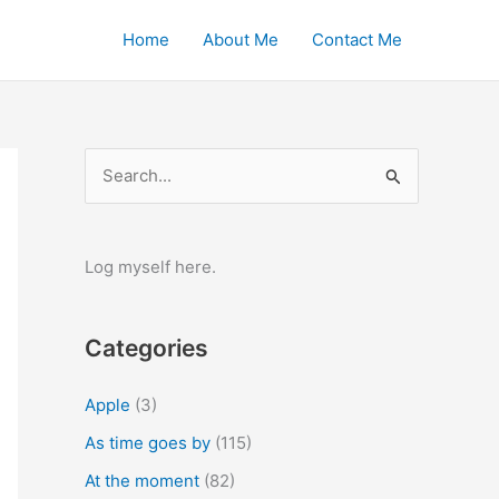
Home
About Me
Contact Me
S
e
a
r
Log myself here.
c
h
Categories
f
o
Apple
(3)
r
As time goes by
(115)
:
At the moment
(82)