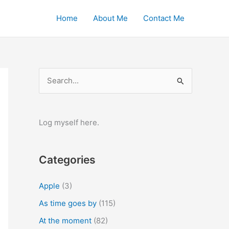
Home
About Me
Contact Me
S
e
a
r
Log myself here.
c
h
Categories
f
o
Apple
(3)
r
As time goes by
(115)
:
At the moment
(82)