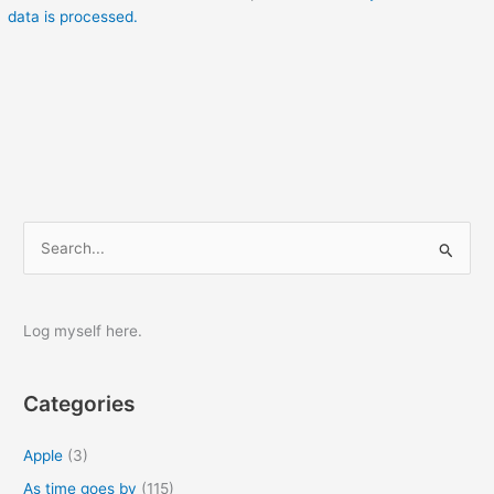
data is processed.
S
e
a
r
Log myself here.
c
h
Categories
f
o
Apple
(3)
r
As time goes by
(115)