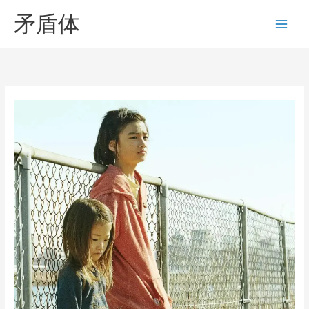
Skip
矛盾体
to
content